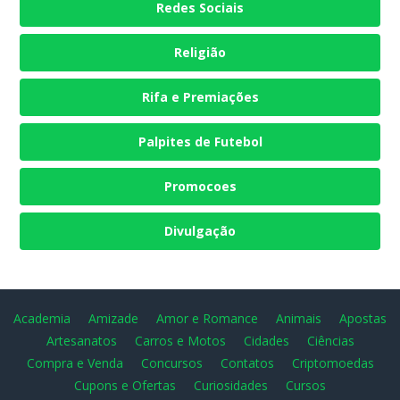
Redes Sociais
Religião
Rifa e Premiações
Palpites de Futebol
Promocoes
Divulgação
Academia
Amizade
Amor e Romance
Animais
Apostas
Artesanatos
Carros e Motos
Cidades
Ciências
Compra e Venda
Concursos
Contatos
Criptomoedas
Cupons e Ofertas
Curiosidades
Cursos