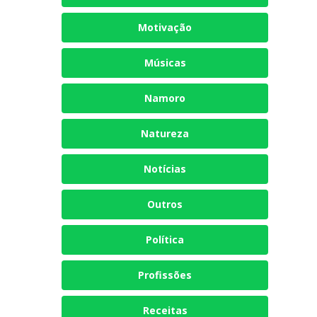
Motivação
Músicas
Namoro
Natureza
Notícias
Outros
Política
Profissões
Receitas