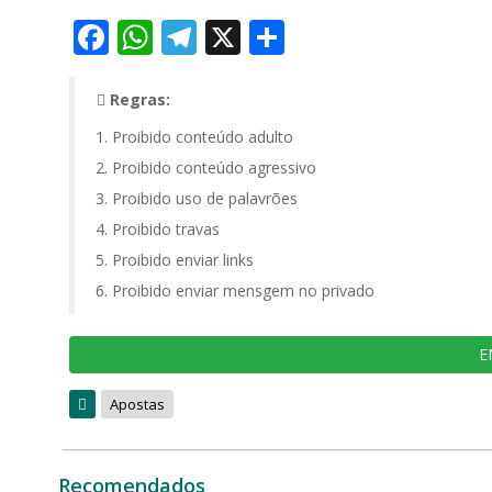
Facebook
WhatsApp
Telegram
X
Share
Regras:
Proibido conteúdo adulto
Proibido conteúdo agressivo
Proibido uso de palavrões
Proibido travas
Proibido enviar links
Proibido enviar mensgem no privado
E
Apostas
Recomendados