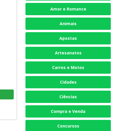
Amor e Romance
Animais
Apostas
Artesanatos
Carros e Motos
Cidades
Ciências
Compra e Venda
Concursos