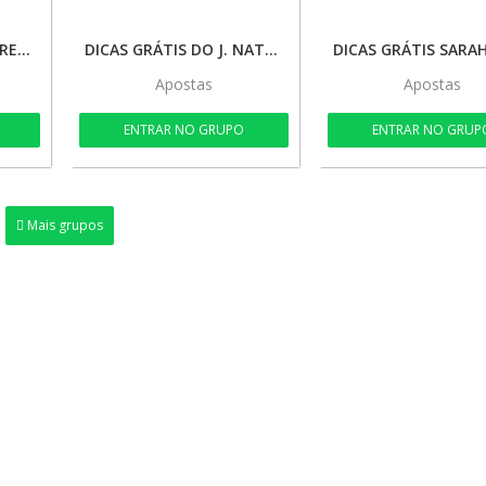
VEM QUE AQUI TEM GREEN!!!
DICAS GRÁTIS DO J. NATTAN 🍀💰🚀
Apostas
Apostas
ENTRAR NO GRUPO
ENTRAR NO GRUP
Mais grupos