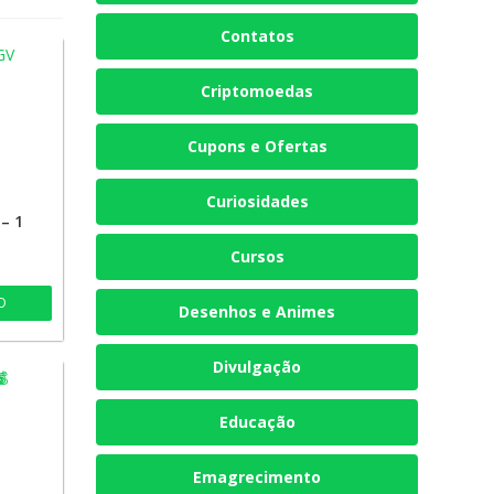
Contatos
Criptomoedas
Cupons e Ofertas
Curiosidades
– 1
Cursos
O
Desenhos e Animes
Divulgação
Educação
Emagrecimento