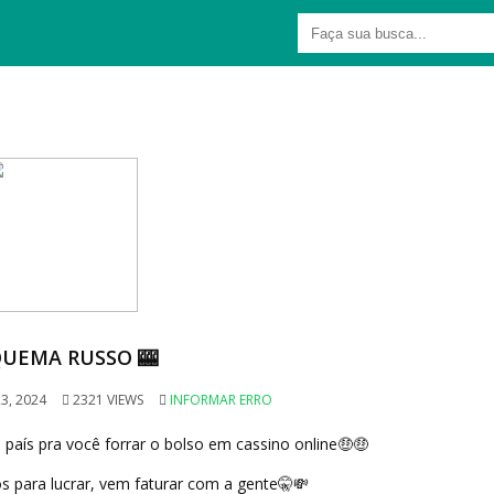
UEMA RUSSO 🎰
3, 2024
2321 VIEWS
INFORMAR ERRO
 país pra você forrar o bolso em cassino online🤑🤑
os para lucrar, vem faturar com a gente🤫💸