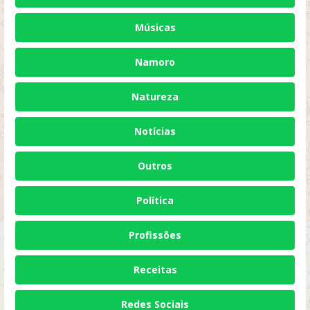
Músicas
Namoro
Natureza
Notícias
Outros
Política
Profissões
Receitas
Redes Sociais