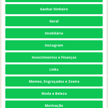
Ganhar Dinheiro
Geral
Imobiliária
Instagram
Investimentos e Finanças
Links
Memes, Engraçados e Zoeira
Moda e Beleza
Motivação