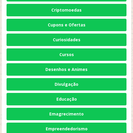
Criptomoedas
Cupons e Ofertas
Curiosidades
Cursos
Desenhos e Animes
Divulgação
Educação
Emagrecimento
Empreendedorismo