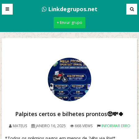
Linkdegrupos.net
+ Enviar grupo
Palpites certos e bilhetes prontos🤑💸🍀
MATEUS
JANEIRO 16, 2025
668 VIEWS
INFORMAR ERRO
*Todos os prêmios pagos em menos de 24hs via Pix!*