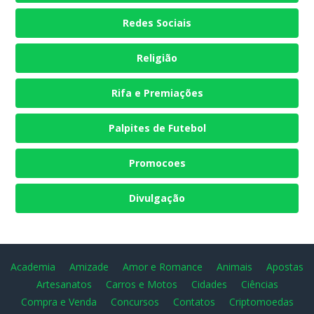
Redes Sociais
Religião
Rifa e Premiações
Palpites de Futebol
Promocoes
Divulgação
Academia
Amizade
Amor e Romance
Animais
Apostas
Artesanatos
Carros e Motos
Cidades
Ciências
Compra e Venda
Concursos
Contatos
Criptomoedas