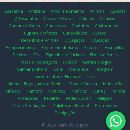
Academia
Amizade
Amor e Romance
Animais
Apostas
Artesanatos
Carros e Motos
Cidades
Ciências
Compra e Venda
Concursos
Contatos
Criptomoedas
Cupons e Ofertas
Curiosidades
Cursos
Desenhos e Animes
Divulgação
Educação
Emagrecimento
Empreendedorismo
Esporte
Evangélico
Eventos
Fãs
Figurinhas e Stickers
Filmes e Séries
Frases e Mensagens
Futebol
Games e Jogos
Ganhar Dinheiro
Geral
Imobiliária
Instagram
Investimentos e Finanças
Links
Memes, Engraçados e Zoeira
Moda e Beleza
Motivação
Músicas
Namoro
Natureza
Notícias
Outros
Política
Profissões
Receitas
Redes Sociais
Religião
Rifa e Premiações
Palpites de Futebol
Promocoes
Divulgação
© 2026 -
Link de Grupos