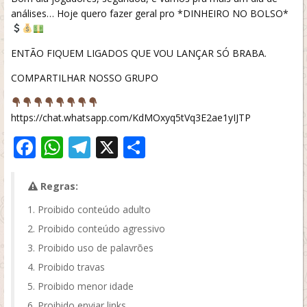
análises… Hoje quero fazer geral pro *DINHEIRO NO BOLSO*
ENTÃO FIQUEM LIGADOS QUE VOU LANÇAR SÓ BRABA.
COMPARTILHAR NOSSO GRUPO
https://chat.whatsapp.com/KdMOxyq5tVq3E2ae1yIJTP
Facebook
WhatsApp
Telegram
X
Share
Regras:
Proibido conteúdo adulto
Proibido conteúdo agressivo
Proibido uso de palavrões
Proibido travas
Proibido menor idade
Proibido enviar links