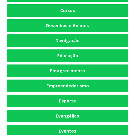
Cursos
Desenhos e Animes
Divulgação
Educação
Emagrecimento
Empreendedorismo
Esporte
Evangélico
Eventos