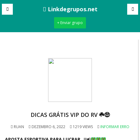
Linkdegrupos.net
+ Enviar grupo
DICAS GRÁTIS VIP DO RV ☘️🤑
RUAN
DEZEMBRO 6, 2022
1219 VIEWS
INFORMAR ERRO
APOSTA ESPORTIVA PARA LUCRAR
…!!!
📢