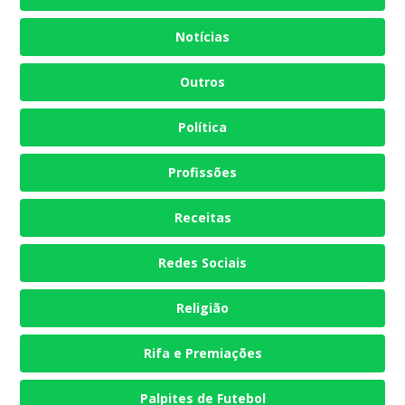
Notícias
Outros
Política
Profissões
Receitas
Redes Sociais
Religião
Rifa e Premiações
Palpites de Futebol