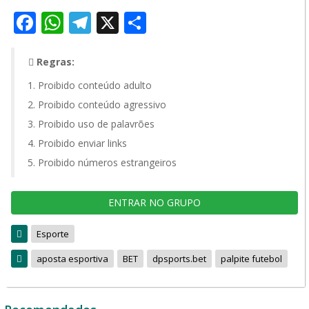
Facebook
WhatsApp
Telegram
X
Share
Regras:
Proibido conteúdo adulto
Proibido conteúdo agressivo
Proibido uso de palavrões
Proibido enviar links
Proibido números estrangeiros
ENTRAR NO GRUPO
Esporte
aposta esportiva
BET
dpsports.bet
palpite futebol