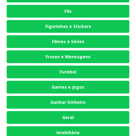
Fãs
Figurinhas e Stickers
Filmes e Séries
Frases e Mensagens
Futebol
Games e Jogos
Ganhar Dinheiro
Geral
Imobiliária