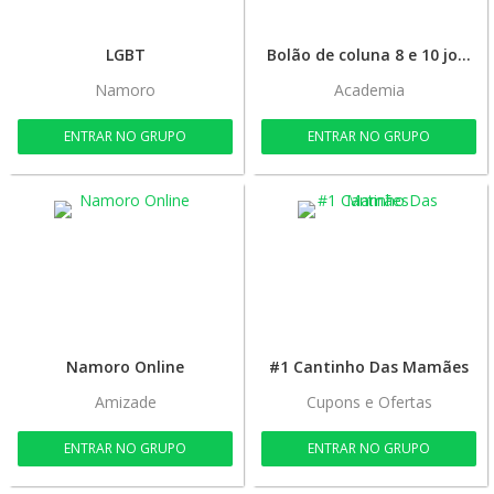
LGBT
Bolão de coluna 8 e 10 jogos ⚽⚽
Namoro
Academia
ENTRAR NO GRUPO
ENTRAR NO GRUPO
Namoro Online
#1 Cantinho Das Mamães
Amizade
Cupons e Ofertas
ENTRAR NO GRUPO
ENTRAR NO GRUPO