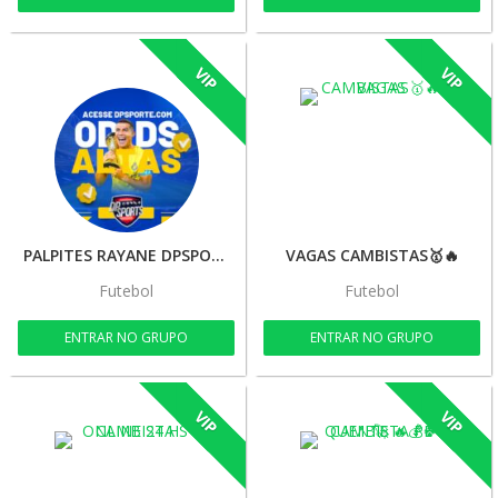
VIP
VIP
PALPITES RAYANE DPSPORTS🔥💰🍀🚀
VAGAS CAMBISTAS🥇🔥
Futebol
Futebol
ENTRAR NO GRUPO
ENTRAR NO GRUPO
VIP
VIP