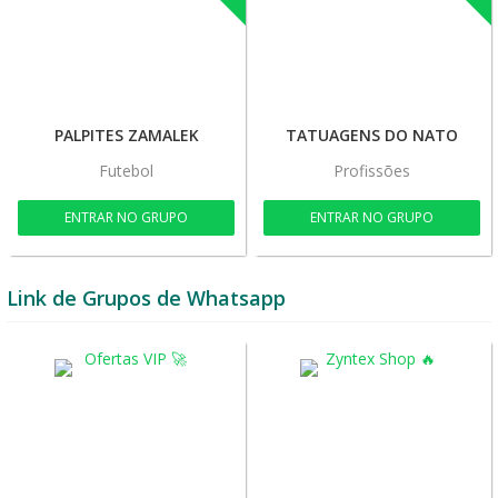
PALPITES ZAMALEK
TATUAGENS DO NATO
Futebol
Profissões
ENTRAR NO GRUPO
ENTRAR NO GRUPO
Link de Grupos de Whatsapp