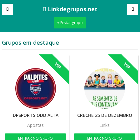
Linkdegrupos.net
+ Enviar grupo
Grupos em destaque
VIP
VIP
DPSPORTS ODD ALTA
CRECHE 25 DE DEZEMBRO
Apostas
Links
ENTRAR NO GRUPO
ENTRAR NO GRUPO