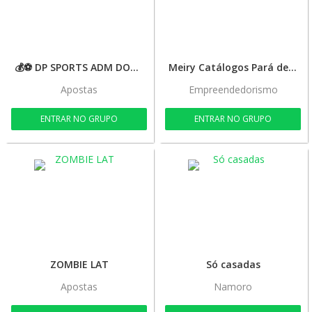
💰⚽️ DP SPORTS ADM DONIEL
Meiry Catálogos Pará de Minas,Mg
Apostas
Empreendedorismo
ENTRAR NO GRUPO
ENTRAR NO GRUPO
ZOMBIE LAT
Só casadas
Apostas
Namoro