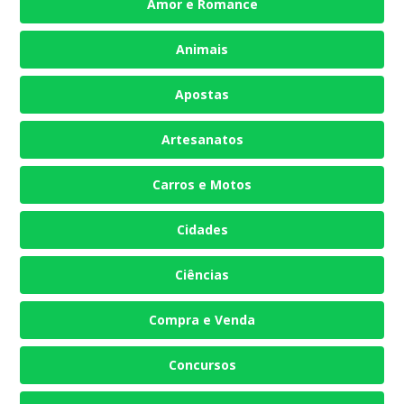
Amor e Romance
Animais
Apostas
Artesanatos
Carros e Motos
Cidades
Ciências
Compra e Venda
Concursos