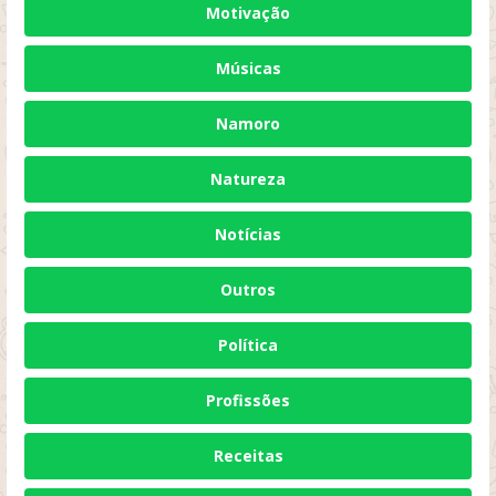
Motivação
Músicas
Namoro
Natureza
Notícias
Outros
Política
Profissões
Receitas