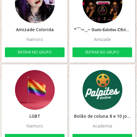
Amizade Colorida
*´¯`••._.• 𝔖𝔲𝔯𝔱𝔬 ℭ𝔬𝔩𝔢𝔱𝔦𝔳𝔬 𝔒𝔣𝔦𝔠𝔦𝔞𝔩 •._.••`¯´´•.¸¸.•*
Namoro
Amizade
ENTRAR NO GRUPO
ENTRAR NO GRUPO
LGBT
Bolão de coluna 8 e 10 jogos
Namoro
Academia