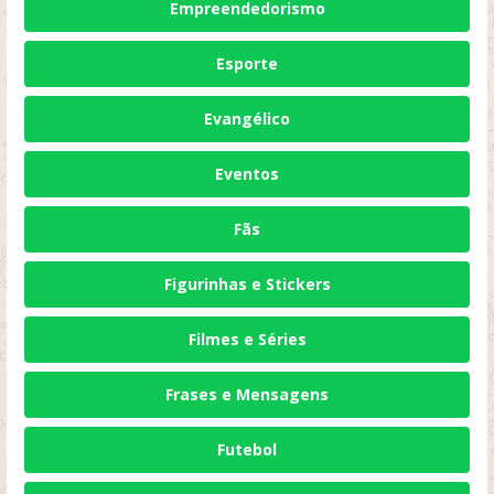
Empreendedorismo
Esporte
Evangélico
Eventos
Fãs
Figurinhas e Stickers
Filmes e Séries
Frases e Mensagens
Futebol