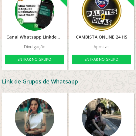
Canal Whatsapp Linkdegrupos.net
CAMBISTA ONLINE 24 HS
Divulgação
Apostas
ENTRAR NO GRUPO
ENTRAR NO GRUPO
Link de Grupos de Whatsapp