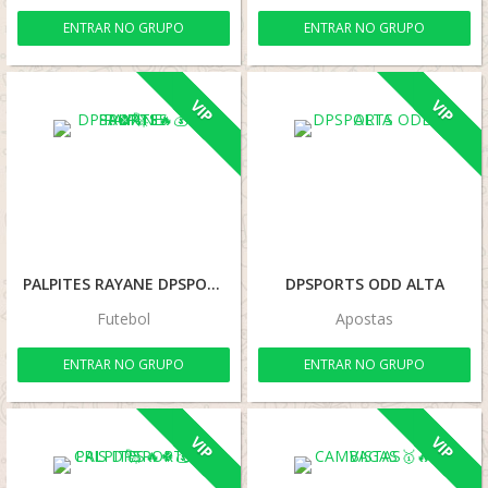
ENTRAR NO GRUPO
ENTRAR NO GRUPO
VIP
VIP
PALPITES RAYANE DPSPORTS🔥💰🍀🚀
DPSPORTS ODD ALTA
Futebol
Apostas
ENTRAR NO GRUPO
ENTRAR NO GRUPO
VIP
VIP