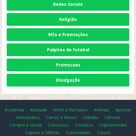
Redes Sociais
Religião
Rifa e Premiações
Palpites de Futebol
Promocoes
Divulgação
Academia
Amizade
Amor e Romance
Animais
Apostas
Artesanatos
Carros e Motos
Cidades
Ciências
Compra e Venda
Concursos
Contatos
Criptomoedas
Cupons e Ofertas
Curiosidades
Cursos