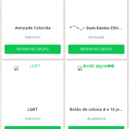
Amizade Colorida
*´¯`••._.• 𝔖𝔲𝔯𝔱𝔬 ℭ𝔬𝔩𝔢𝔱𝔦𝔳𝔬 𝔒𝔣𝔦𝔠𝔦𝔞𝔩 •._.••`¯´´•.¸¸.•*
Namoro
Amizade
ENTRAR NO GRUPO
ENTRAR NO GRUPO
LGBT
Bolão de coluna 8 e 10 jogos ⚽⚽
Namoro
Academia