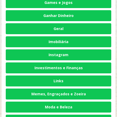
Games e Jogos
Ganhar Dinheiro
Geral
Imobiliária
Instagram
Investimentos e Finanças
Links
Memes, Engraçados e Zoeira
Moda e Beleza