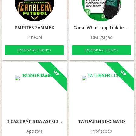
PALPITES ZAMALEK
Canal Whatsapp Linkdegrupos.net
Futebol
Divulgação
ENTRAR NO GRUPO
ENTRAR NO GRUPO
VIP
VIP
DICAS GRÁTIS DA ASTRID🔥🔥
TATUAGENS DO NATO
Apostas
Profissões