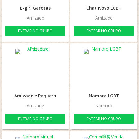
E-girl Garotas
Chat Novo LGBT
Amizade
Amizade
ENTRAR NO GRUPO
ENTRAR NO GRUPO
Amizade e Paquera
Namoro LGBT
Amizade
Namoro
ENTRAR NO GRUPO
ENTRAR NO GRUPO