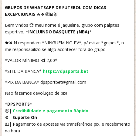
GRUPOS DE WHATSAPP DE FUTEBOL COM DICAS
EXCEPCIONAIS
🔥🍀🤑📊🥇
Bem vindos 💞 meu nome é Jaqueline, grupo com palpites
esportivo, *
INCLUINDO BASQUETE (NBA)
*.
🍁❌ N respondam *NINGUEM NO PV*, p/ evitar *golpes*, n
me responsabilizo se algo acontecer fora do grupo.
*VALOR MÍNIMO R$:2,00*
*SITE DA BANCA*
https://dpsports.bet
*PIX DA BANCA* dpsportbet@gmail.com
Não fazemos devolução de pix!
*
DPSPORTS
*
🤑|
Credibilidade e pagamento Rápido
⚙️|
Suporte On
💵| Pagamento de apostas via transferência pix, e recebimento
na hora