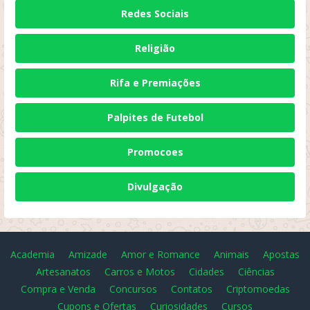
Redes Sociais
Religião
Rifa e Premiações
Palpites de Futebol
Promocoes
Divulgação
Academia
Amizade
Amor e Romance
Animais
Apostas
Artesanatos
Carros e Motos
Cidades
Ciências
Compra e Venda
Concursos
Contatos
Criptomoedas
Cupons e Ofertas
Curiosidades
Cursos