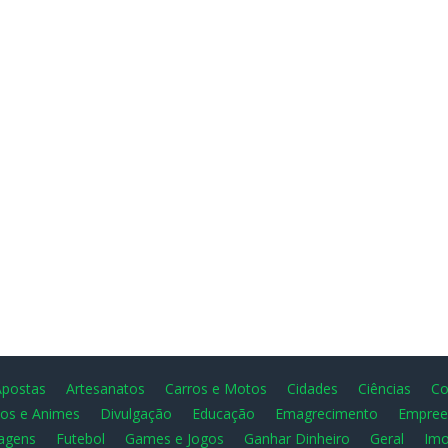
Apostas
Artesanatos
Carros e Motos
Cidades
Ciências
Co
os e Animes
Divulgação
Educação
Emagrecimento
Empree
agens
Futebol
Games e Jogos
Ganhar Dinheiro
Geral
Imo