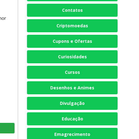
Contatos
hor
Criptomoedas
Cupons e Ofertas
Curiosidades
Cursos
Desenhos e Animes
Divulgação
Educação
Emagrecimento