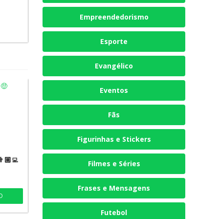
Empreendedorismo
Esporte
Evangélico
Eventos
Fãs
Figurinhas e Stickers
🏼‍💻
Filmes e Séries
Frases e Mensagens
O
Futebol