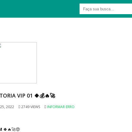
ORIA VIP 01 🍀💰🔥🚀
5, 2022
2749 VIEWS
INFORMAR ERRO
M
🍀🔥🚀🤑