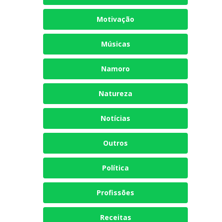
Motivação
Músicas
Namoro
Natureza
Notícias
Outros
Política
Profissões
Receitas