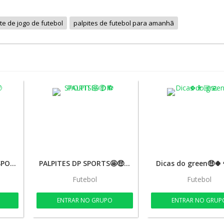
te de jogo de futebol
palpites de futebol para amanhã
🎯PALPITES E DICAS ESPORTIVOS⚽🤑
PALPITES DP SPORTS🤩🤑 ⚽
Dicas do green🤑🍀
Futebol
Futebol
ENTRAR NO GRUPO
ENTRAR NO GRUP