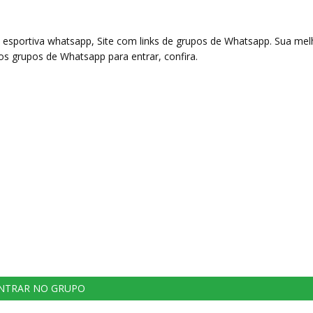
a esportiva whatsapp, Site com links de grupos de Whatsapp. Sua mel
s grupos de Whatsapp para entrar, confira.
NTRAR NO GRUPO