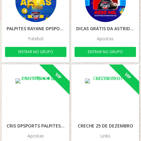
PALPITES RAYANE DPSPORTS🔥💰🍀🚀
DICAS GRÁTIS DA ASTRID🔥🔥
Futebol
Apostas
ENTRAR NO GRUPO
ENTRAR NO GRUPO
VIP
VIP
CRIS DPSPORTS PALPITES🔥🍀💰🚀
CRECHE 25 DE DEZEMBRO
Apostas
Links