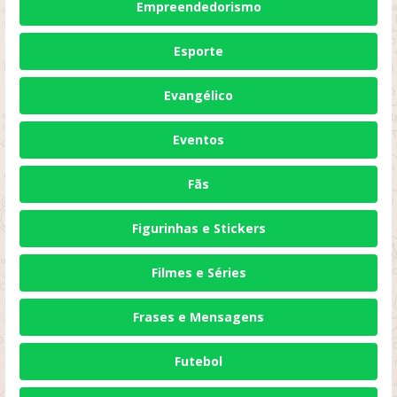
Empreendedorismo
Esporte
Evangélico
Eventos
Fãs
Figurinhas e Stickers
Filmes e Séries
Frases e Mensagens
Futebol