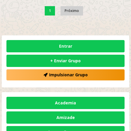
1
Próximo
Entrar
+ Enviar Grupo
Impulsionar Grupo
Academia
Amizade