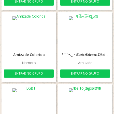
ENTRAR NO GRUPO
ENTRAR NO GRUPO
Amizade Colorida
*´¯`••._.• 𝔖𝔲𝔯𝔱𝔬 ℭ𝔬𝔩𝔢𝔱𝔦𝔳𝔬 𝔒𝔣𝔦𝔠𝔦𝔞𝔩 •._.••`¯´´•.¸¸.•*
Namoro
Amizade
ENTRAR NO GRUPO
ENTRAR NO GRUPO