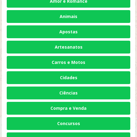
Amor e Romance
Animais
Apostas
Artesanatos
Carros e Motos
Cidades
Ciências
Compra e Venda
Concursos