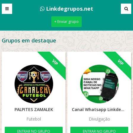
Linkdegrupos.net
+ Enviar grupo
Grupos em destaque
VIP
VIP
PALPITES ZAMALEK
Canal Whatsapp Linkdegrupos.net
Futebol
Divulgação
ENTRAR NO GRUPO
ENTRAR NO GRUPO