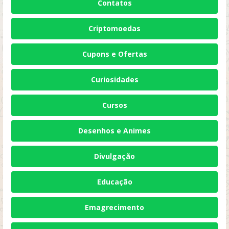
Contatos
Criptomoedas
Cupons e Ofertas
Curiosidades
Cursos
Desenhos e Animes
Divulgação
Educação
Emagrecimento