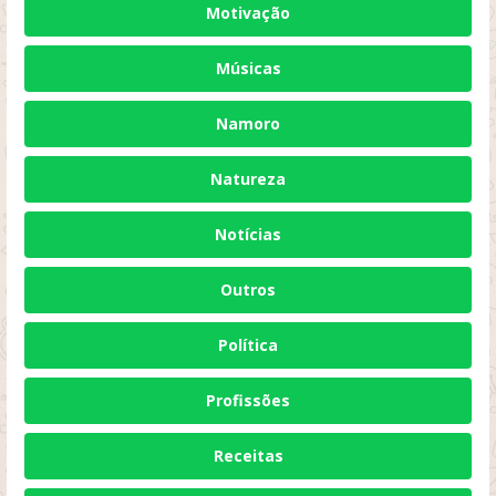
Motivação
Músicas
Namoro
Natureza
Notícias
Outros
Política
Profissões
Receitas