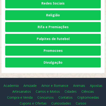
Redes Sociais
Religião
Rifa e Premiações
Palpites de Futebol
Promocoes
Divulgação
Academia
Amizade
Amor e Romance
Animais
Apostas
Artesanatos
Carros e Motos
Cidades
Ciências
Compra e Venda
Concursos
Contatos
Criptomoedas
Cupons e Ofertas
Curiosidades
Cursos