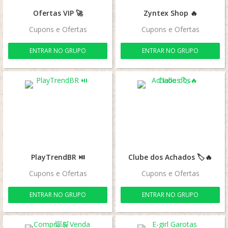
Ofertas VIP 🚀
Zyntex Shop 🔥
Cupons e Ofertas
Cupons e Ofertas
ENTRAR NO GRUPO
ENTRAR NO GRUPO
PlayTrendBR ⏯️
Clube dos Achados 🏷️🔥
Cupons e Ofertas
Cupons e Ofertas
ENTRAR NO GRUPO
ENTRAR NO GRUPO