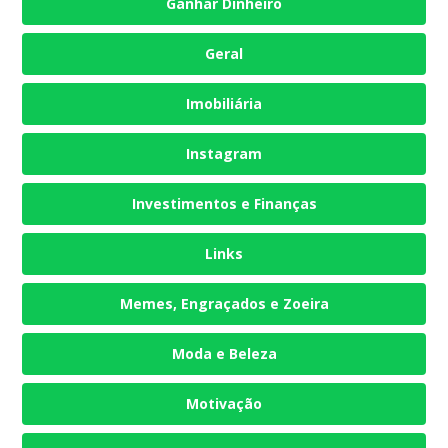
Ganhar Dinheiro
Geral
Imobiliária
Instagram
Investimentos e Finanças
Links
Memes, Engraçados e Zoeira
Moda e Beleza
Motivação