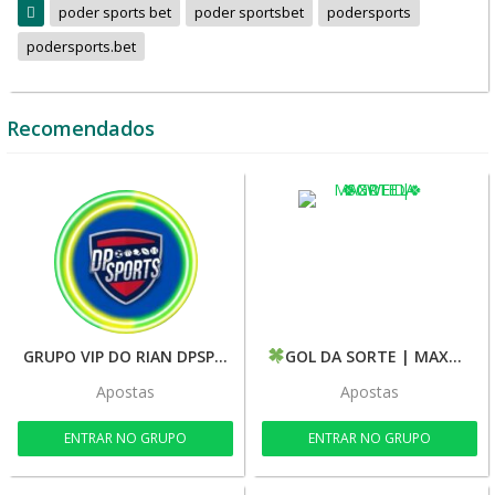
poder sports bet
poder sportsbet
podersports
podersports.bet
Recomendados
GRUPO VIP DO RIAN DPSPORT
GOL DA SORTE | MAXWELL
Apostas
Apostas
ENTRAR NO GRUPO
ENTRAR NO GRUPO