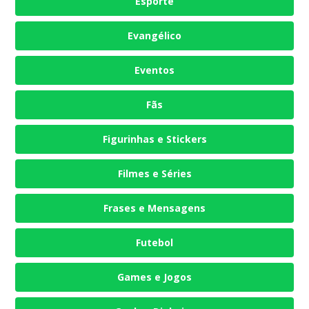
Esporte
Evangélico
Eventos
Fãs
Figurinhas e Stickers
Filmes e Séries
Frases e Mensagens
Futebol
Games e Jogos