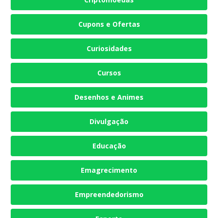
Cupons e Ofertas
Curiosidades
Cursos
Desenhos e Animes
Divulgação
Educação
Emagrecimento
Empreendedorismo