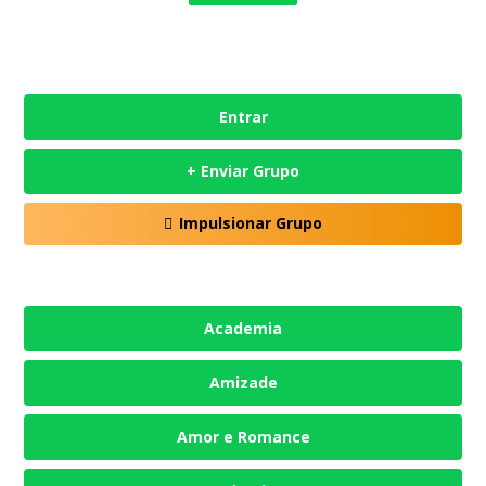
Entrar
+ Enviar Grupo
Impulsionar Grupo
Academia
Amizade
Amor e Romance