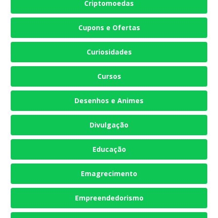
Criptomoedas
Cupons e Ofertas
Curiosidades
Cursos
Desenhos e Animes
Divulgação
Educação
Emagrecimento
Empreendedorismo