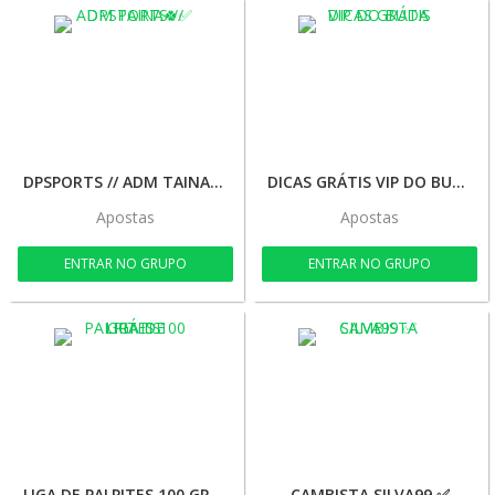
DPSPORTS // ADM TAINA🍀✅
DICAS GRÁTIS VIP DO BUDA
Apostas
Apostas
ENTRAR NO GRUPO
ENTRAR NO GRUPO
LIGA DE PALPITES 100 GRÁTIS
CAMBISTA SILVA99 ✅