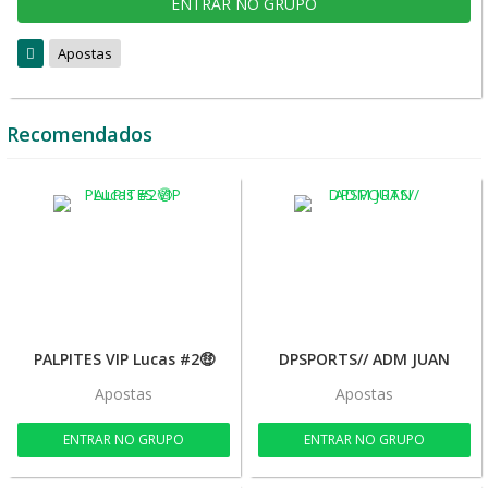
ENTRAR NO GRUPO
Apostas
Recomendados
PALPITES VIP Lucas #2🤑
DPSPORTS// ADM JUAN
Apostas
Apostas
ENTRAR NO GRUPO
ENTRAR NO GRUPO