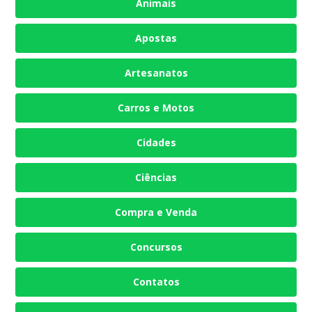
Animais
Apostas
Artesanatos
Carros e Motos
Cidades
Ciências
Compra e Venda
Concursos
Contatos