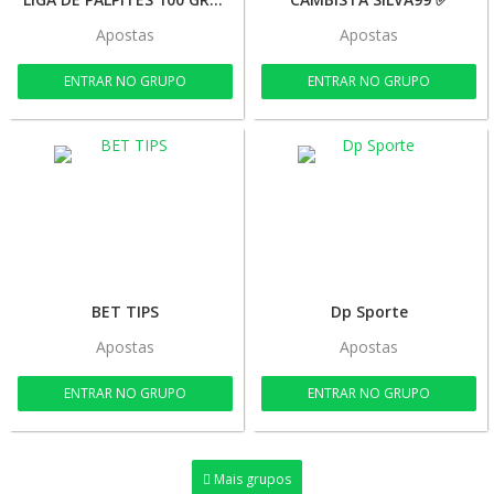
Apostas
Apostas
ENTRAR NO GRUPO
ENTRAR NO GRUPO
BET TIPS
Dp Sporte
Apostas
Apostas
ENTRAR NO GRUPO
ENTRAR NO GRUPO
Mais grupos