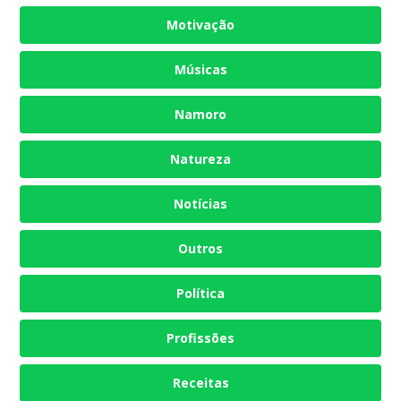
Motivação
Músicas
Namoro
Natureza
Notícias
Outros
Política
Profissões
Receitas