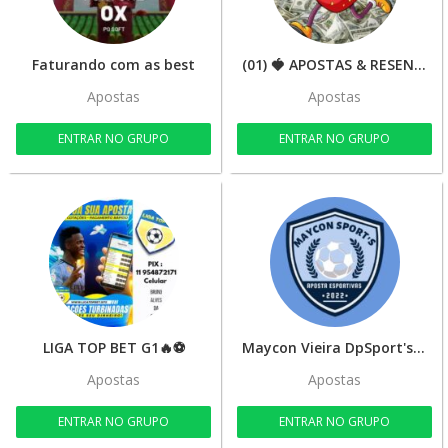
Faturando com as best
(01) 🍓 APOSTAS & RESENHA
Apostas
Apostas
ENTRAR NO GRUPO
ENTRAR NO GRUPO
LIGA TOP BET G1🔥⚽
Maycon Vieira DpSport's⚽🤑🙅🏻‍♂️
Apostas
Apostas
ENTRAR NO GRUPO
ENTRAR NO GRUPO