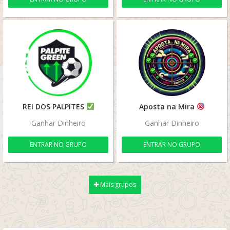
REI DOS PALPITES
Aposta na Mira
Ganhar Dinheiro
Ganhar Dinheiro
ENTRAR NO GRUPO
ENTRAR NO GRUPO
Mais grupos