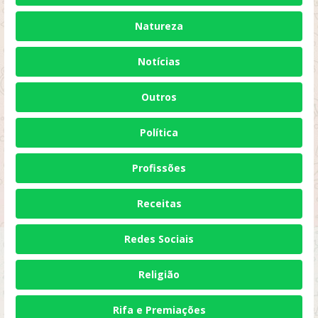
Natureza
Notícias
Outros
Política
Profissões
Receitas
Redes Sociais
Religião
Rifa e Premiações