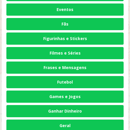
Eventos
Fãs
Figurinhas e Stickers
Filmes e Séries
Frases e Mensagens
Futebol
Games e Jogos
Ganhar Dinheiro
Geral