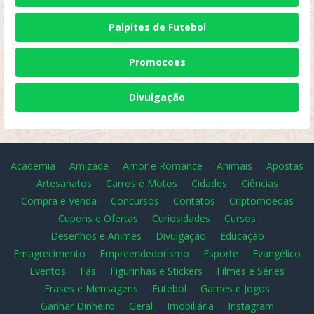
Palpites de Futebol
Promocoes
Divulgação
Academia
Amizade
Amor e Romance
Animais
Apostas
Artesanatos
Carros e Motos
Cidades
Ciências
Compra e Venda
Concursos
Contatos
Criptomoedas
Cupons e Ofertas
Curiosidades
Cursos
Desenhos e Animes
Divulgação
Educação
Emagrecimento
Empreendedorismo
Esporte
Evangélico
Eventos
Fãs
Figurinhas e Stickers
Filmes e Séries
Frases e Mensagens
Futebol
Games e Jogos
Ganhar Dinheiro
Geral
Imobiliária
Instagram