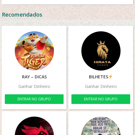
Recomendados
RAY – DICAS
BILHETES
Ganhar Dinheiro
Ganhar Dinheiro
ENTRAR NO GRUPO
ENTRAR NO GRUPO