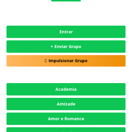
Entrar
+ Enviar Grupo
Impulsionar Grupo
Academia
Amizade
Amor e Romance