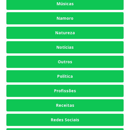
Músicas
Namoro
Natureza
Notícias
Outros
Política
Profissões
Receitas
Redes Sociais