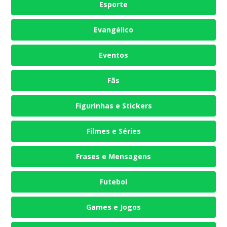
Esporte
Evangélico
Eventos
Fãs
Figurinhas e Stickers
Filmes e Séries
Frases e Mensagens
Futebol
Games e Jogos