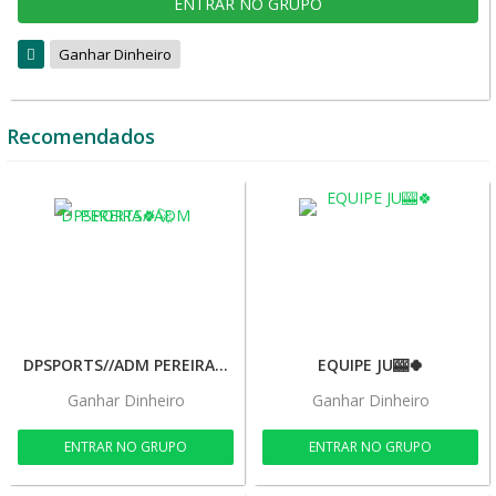
ENTRAR NO GRUPO
Ganhar Dinheiro
Recomendados
DPSPORTS//ADM PEREIRA🍀🚀
EQUIPE JU🎰🍀
Ganhar Dinheiro
Ganhar Dinheiro
ENTRAR NO GRUPO
ENTRAR NO GRUPO