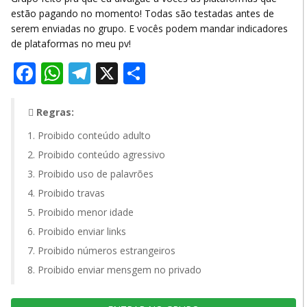
estão pagando no momento! Todas são testadas antes de
serem enviadas no grupo. E vocês podem mandar indicadores
de plataformas no meu pv!
Facebook
WhatsApp
Telegram
X
Share
Regras:
Proibido conteúdo adulto
Proibido conteúdo agressivo
Proibido uso de palavrões
Proibido travas
Proibido menor idade
Proibido enviar links
Proibido números estrangeiros
Proibido enviar mensgem no privado