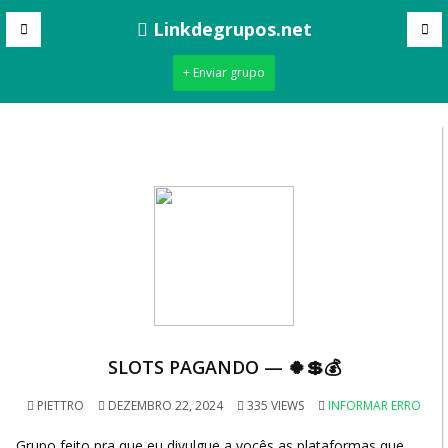
Linkdegrupos.net
+ Enviar grupo
SLOTS PAGANDO — 🍀💲💰
PIETTRO
DEZEMBRO 22, 2024
335 VIEWS
INFORMAR ERRO
Grupo feito pra que eu divulgue a vocês as plataformas que