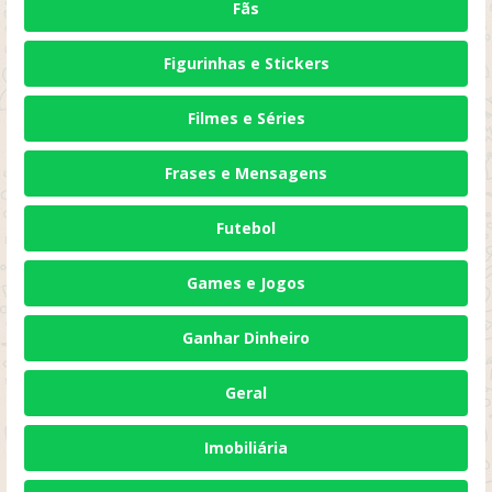
Fãs
Figurinhas e Stickers
Filmes e Séries
Frases e Mensagens
Futebol
Games e Jogos
Ganhar Dinheiro
Geral
Imobiliária