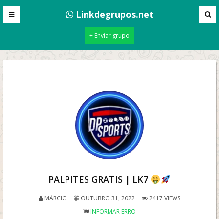
Linkdegrupos.net
+ Enviar grupo
PALPITES GRATIS | LK7
MÁRCIO
OUTUBRO 31, 2022
2417 VIEWS
INFORMAR ERRO