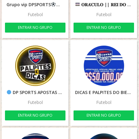
Grupo vip DPSPORTS
(LEONARDO)
𝐎𝐑𝐀́𝐂𝐔𝐋𝐎 || 𝐑𝐄𝐈 𝐃𝐎 𝐏𝐈𝐗
Futebol
Futebol
ENTRAR NO GRUPO
ENTRAR NO GRUPO
DP SPORTS APOSTAS É PALPITES
DICAS E PALPITES DO BIEL
Futebol
Futebol
ENTRAR NO GRUPO
ENTRAR NO GRUPO