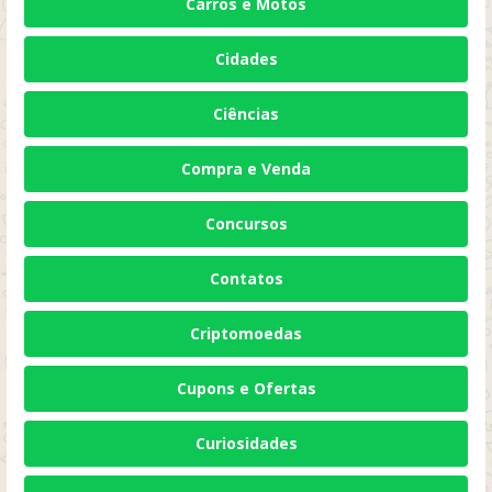
Carros e Motos
Cidades
Ciências
Compra e Venda
Concursos
Contatos
Criptomoedas
Cupons e Ofertas
Curiosidades