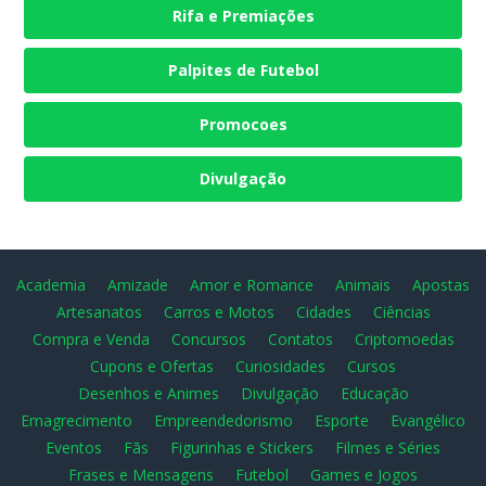
Rifa e Premiações
Palpites de Futebol
Promocoes
Divulgação
Academia
Amizade
Amor e Romance
Animais
Apostas
Artesanatos
Carros e Motos
Cidades
Ciências
Compra e Venda
Concursos
Contatos
Criptomoedas
Cupons e Ofertas
Curiosidades
Cursos
Desenhos e Animes
Divulgação
Educação
Emagrecimento
Empreendedorismo
Esporte
Evangélico
Eventos
Fãs
Figurinhas e Stickers
Filmes e Séries
Frases e Mensagens
Futebol
Games e Jogos