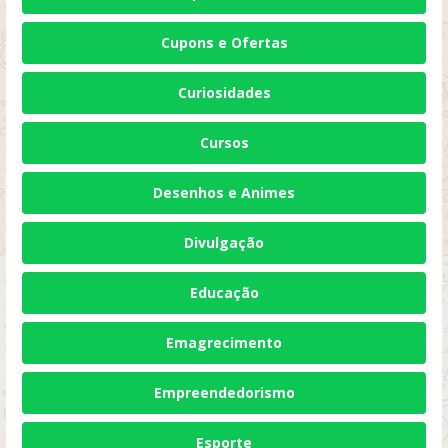
Cupons e Ofertas
Curiosidades
Cursos
Desenhos e Animes
Divulgação
Educação
Emagrecimento
Empreendedorismo
Esporte