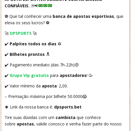
CONFIÁVEIS
…!!!
📢
⚽
Que tal conhecer uma
banca de apostas esportivas
, que
eleva os seus lucros?
⚽
🚀
DPSPORTS
🚀
✔️
Palpites todos os dias
♻️
✔️
Bilhetes prontos
🔝
✔️
Pagamento imediato (das 7h-22h)
🤑
✔️
Grupo Vip gratuito
para
apostadores
!
🥳
✔️
Valor mínimo da
aposta
: 2,00.
– Premiação máxima por bilhete 50.0000
😱
🍀
Link da nossa banca é:
dpsports.bet
Tire suas dúvidas com um
cambista
que conhece
sobre
apostas
, valide conosco e venha fazer parte do nosso