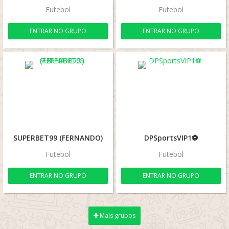
Futebol
Futebol
ENTRAR NO GRUPO
ENTRAR NO GRUPO
SUPERBET99 (FERNANDO)
DPSportsVIP1⚽️
Futebol
Futebol
ENTRAR NO GRUPO
ENTRAR NO GRUPO
Mais grupos