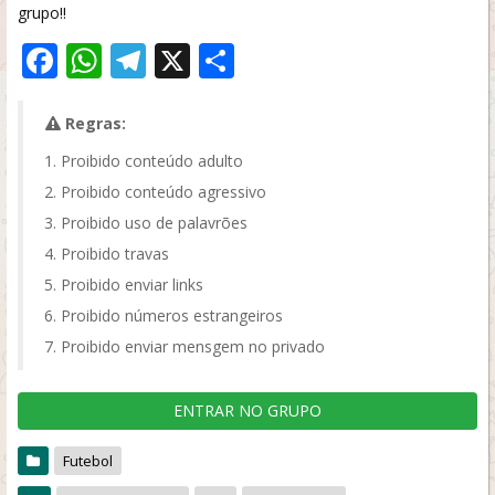
grupo!!
Facebook
WhatsApp
Telegram
X
Share
Regras:
Proibido conteúdo adulto
Proibido conteúdo agressivo
Proibido uso de palavrões
Proibido travas
Proibido enviar links
Proibido números estrangeiros
Proibido enviar mensgem no privado
ENTRAR NO GRUPO
Futebol