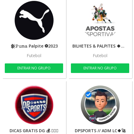
𒆜𝙿𝚞𝚖𝚊 Palpite ⚽2023
BILHETES & PALPITES 🍀⚽🧠
Futebol
Futebol
ENTRAR NO GRUPO
ENTRAR NO GRUPO
DICAS GRATIS DG 💰 ✊🏼🚀
DPSPORTS // ADM LC🍀🚀