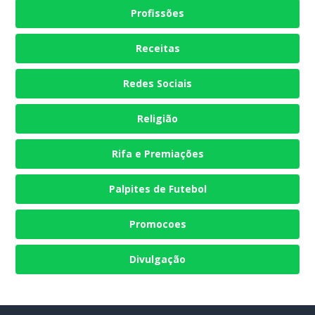
Profissões
Receitas
Redes Sociais
Religião
Rifa e Premiações
Palpites de Futebol
Promocoes
Divulgação