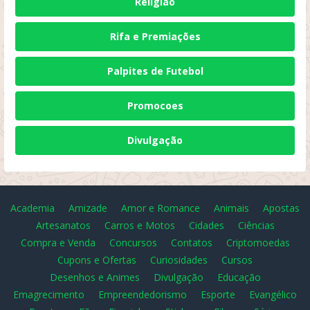
Religião
Rifa e Premiações
Palpites de Futebol
Promocoes
Divulgação
Academia
Amizade
Amor e Romance
Animais
Apostas
Artesanatos
Carros e Motos
Cidades
Ciências
Compra e Venda
Concursos
Contatos
Criptomoedas
Cupons e Ofertas
Curiosidades
Cursos
Desenhos e Animes
Divulgação
Educação
Emagrecimento
Empreendedorismo
Esporte
Evangélico