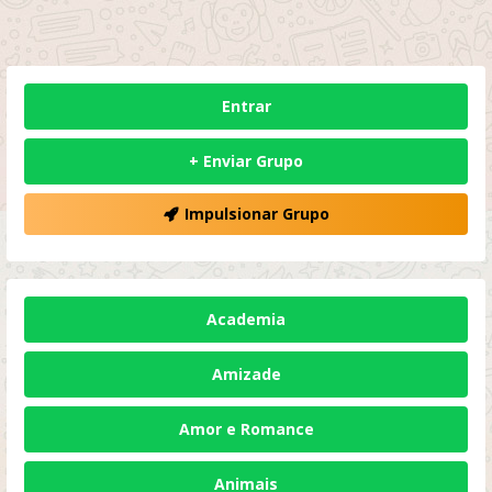
Entrar
+ Enviar Grupo
Impulsionar Grupo
Academia
Amizade
Amor e Romance
Animais