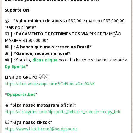
Suporte ON
💰 | *
Valor mínimo de aposta
R$2,00 e máximo R$5.000,00
reais no bilhete*
💵 | *
PAGAMENTO E RECEBIMENTOS VIA PIX
PREMIAÇÃO
MÁXIMA R$50.000,00*
🏦 | *
A banca que mais cresce no Brasil
*
💲 | *
Ganhou, recebe na hora
!*
📲 | *Sorteio,
dicas clique
no def a baixo e saiba mais sobre a
Dp Sports
*
LINK DO GRUPO
👇👇👇
https://chat.whatsapp.com/BO49oeLv0xL9XAK
*
Dpsports.bet
*
🔥 *
Siga nosso Instagram oficial
*
https://instagram.com/dpsports_bet?utm_medium=copy_link
💥 *S
iga nosso tiktok
*
https://www.tiktok.com/@betdpsports