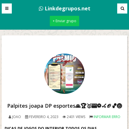
Linkdegrupos.net
+ Enviar grupo
Palpites joapa DP esportes🙏🏆🥇🎰⚽🏑🏈🏀🏐
JOAO
FEVEREIRO 4, 2023
2401 VIEWS
INFORMAR ERRO
DICAS DE JOGOS DO INTERIOR TODOS OS DIAS