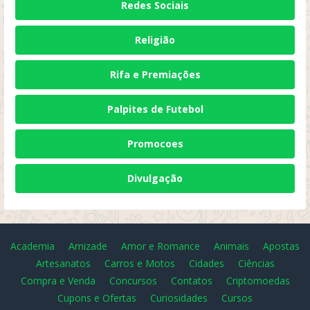
Redes Sociais
Religião
Rifa e Premiações
Palpites de Futebol
Promocoes
Divulgação
Academia
Amizade
Amor e Romance
Animais
Apostas
Artesanatos
Carros e Motos
Cidades
Ciências
Compra e Venda
Concursos
Contatos
Criptomoedas
Cupons e Ofertas
Curiosidades
Cursos