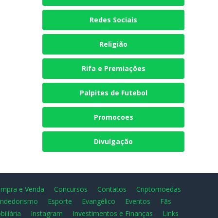
Redes Sociais
Religião
Rifa e Premiações
Palpites de Futebol
Promocoes
Divulgação
mpra e Venda
Concursos
Contatos
Criptomoedas
ndedorismo
Esporte
Evangélico
Eventos
Fãs
biliária
Instagram
Investimentos e Finanças
Links