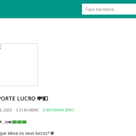
PORTE LUCRO 💸💵
8, 2023
2136 VIEWS
INFORMAR ERRO
P
…!!!
📢
 que eleva os seus lucros?
⚽