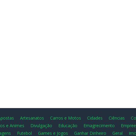
Apostas
Artesanatos
Carros e Motos
Cidades
Ciências
Co
os e Animes
Divulgação
Educação
Emagrecimento
Empree
agens
Futebol
Games e Jogos
Ganhar Dinheiro
Geral
Imo