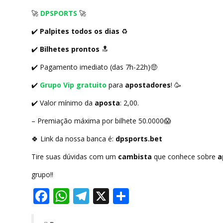
🚀
DPSPORTS
🚀
✔️
Palpites todos os dias
♻️
✔️
Bilhetes prontos
🔝
✔️
Pagamento imediato (das 7h-22h)
🤑
✔️
Grupo Vip gratuito
para
apostadores
!
🥳
✔️
Valor mínimo da
aposta
: 2,00.
– Premiação máxima por bilhete 50.0000
😱
🍀
Link da nossa banca é:
dpsports.bet
Tire suas dúvidas com um
cambista
que conhece sobre
a
grupo!!
Facebook
WhatsApp
Telegram
X
Share