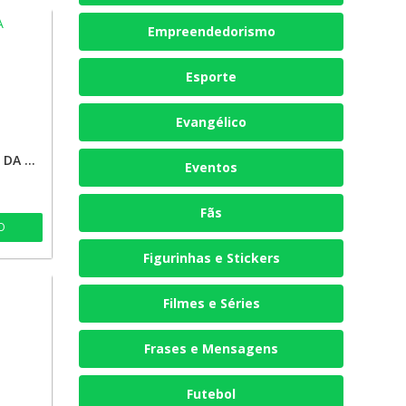
Empreendedorismo
Esporte
Evangélico
DPSPORTS DICAS VIP DA MIII🤑🤑
Eventos
Fãs
O
Figurinhas e Stickers
Filmes e Séries
Frases e Mensagens
Futebol