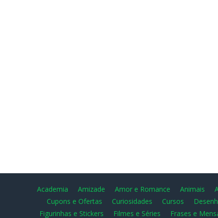
Academia
Amizade
Amor e Romance
Animais
Cupons e Ofertas
Curiosidades
Cursos
Desenh
Figurinhas e Stickers
Filmes e Séries
Frases e Mens