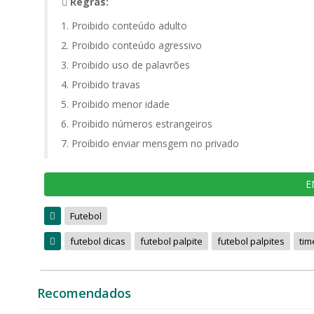
Regras:
Proibido conteúdo adulto
Proibido conteúdo agressivo
Proibido uso de palavrões
Proibido travas
Proibido menor idade
Proibido números estrangeiros
Proibido enviar mensgem no privado
E
Futebol
futebol dicas
futebol palpite
futebol palpites
tim
Recomendados