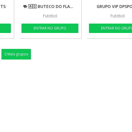
RTS
🍻 🇦🇴 BUTECO DO FLAMENGO 🇦🇴 🍻
GRUPO VIP DPSP
Futebol
Futebol
ENTRAR NO GRUPO
ENTRAR NO GRUP
Mais grupos