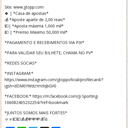
Site: www.jjtopp.com
🍀 | *Casa de apostas*
💰 *Aposte apartir de 2,00 reais*
💵| *Aposta máxima 1,000 mil*
💵 | *Premio Máximo 50,000 mil*
*PAGAMENTO E RECEBIMENTOS VIA PIX*
*PARA VALIDAR SEU BILHETE, CHAMA NO PV*
*REDES SOCIAS*
*INSTAGRAM:*
https://www.instagram.com/jjtoppoficial/profilecard/?
igsh=dDM0YWdzYm9qbGV0
*FACEBOOK:* https://m.facebook.com/JJ-Sporting-
106082465232254/?ref=bookmark
*JUNTOS SOMOS MAIS FORTES*
🤛🤛💵💵💰💰💸💸💸💰🚀