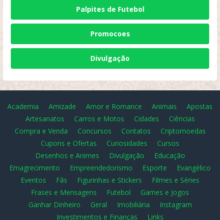
Palpites de Futebol
Promocoes
Divulgação
Academia
Amizade
Amor e Romance
Animais
Apostas
Artesanatos
Carros e Motos
Cidades
Ciências
Compra e Venda
Concursos
Contatos
Criptomoedas
Cupons e Ofertas
Curiosidades
Cursos
Desenhos e Animes
Divulgação
Educação
Emagrecimento
Empreendedorismo
Esporte
Evangélico
Eventos
Fãs
Figurinhas e Stickers
Filmes e Séries
Frases e Mensagens
Futebol
Games e Jogos
Ganhar Dinheiro
Geral
Imobiliária
Instagram
Investimentos e Finanças
Links