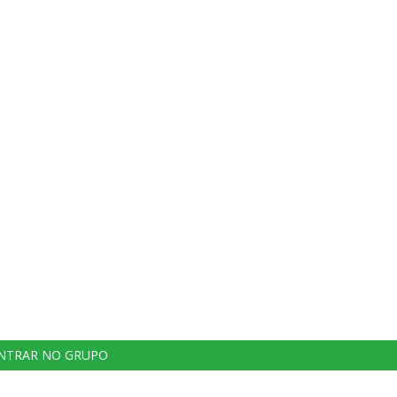
NTRAR NO GRUPO