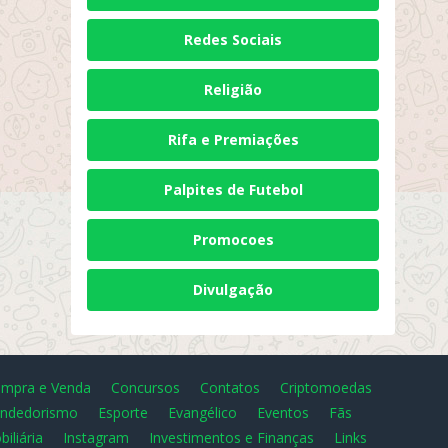
Redes Sociais
Religião
Rifa e Premiações
Palpites de Futebol
Promocoes
Divulgação
mpra e Venda
Concursos
Contatos
Criptomoedas
ndedorismo
Esporte
Evangélico
Eventos
Fãs
biliária
Instagram
Investimentos e Finanças
Links