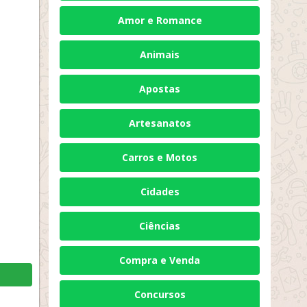
Amor e Romance
Animais
Apostas
Artesanatos
Carros e Motos
Cidades
Ciências
Compra e Venda
Concursos