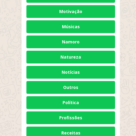
Motivação
Músicas
Namoro
Natureza
Notícias
Outros
Política
Profissões
Receitas