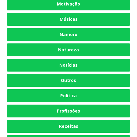
Motivação
Músicas
Namoro
Natureza
Notícias
Outros
Política
Profissões
Receitas