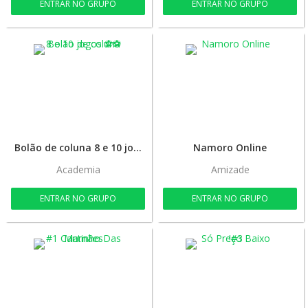
ENTRAR NO GRUPO
ENTRAR NO GRUPO
Bolão de coluna 8 e 10 jogos ⚽⚽
Namoro Online
Academia
Amizade
ENTRAR NO GRUPO
ENTRAR NO GRUPO