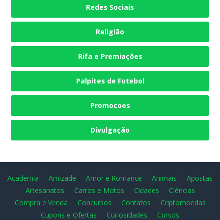
Redes Sociais
Religião
Rifa e Premiações
Palpites de Futebol
Promocoes
Divulgação
Academia
Amizade
Amor e Romance
Animais
Apostas
Artesanatos
Carros e Motos
Cidades
Ciências
Compra e Venda
Concursos
Contatos
Criptomoedas
Cupons e Ofertas
Curiosidades
Cursos