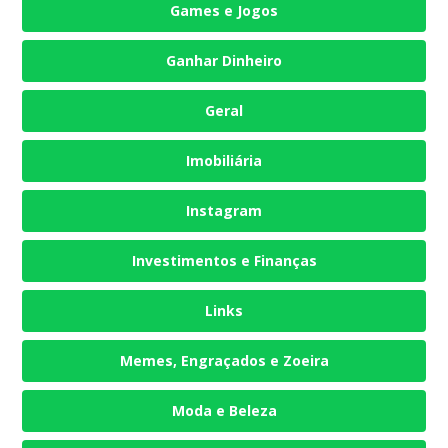
Games e Jogos
Ganhar Dinheiro
Geral
Imobiliária
Instagram
Investimentos e Finanças
Links
Memes, Engraçados e Zoeira
Moda e Beleza