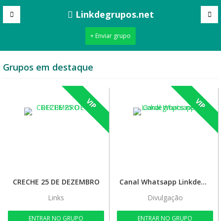
Linkdegrupos.net
+ Enviar grupo
Grupos em destaque
VIP
VIP
CRECHE 25 DE DEZEMBRO
Canal Whatsapp Linkdegrupos.net
Links
Divulgação
ENTRAR NO GRUPO
ENTRAR NO GRUPO