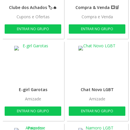
Clube dos Achados 🏷️🔥
Compra & Venda 💥🛒
Cupons e Ofertas
Compra e Venda
ENTRAR NO GRUPO
ENTRAR NO GRUPO
E-girl Garotas
Chat Novo LGBT
Amizade
Amizade
ENTRAR NO GRUPO
ENTRAR NO GRUPO