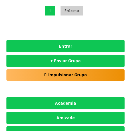
1
Próximo
Entrar
+ Enviar Grupo
Impulsionar Grupo
Academia
Amizade