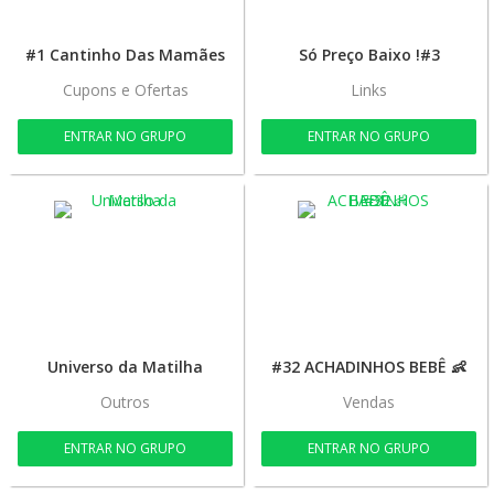
#1 Cantinho Das Mamães
Só Preço Baixo !#3
Cupons e Ofertas
Links
ENTRAR NO GRUPO
ENTRAR NO GRUPO
​Universo da Matilha
#32 ACHADINHOS BEBÊ 👶
Outros
Vendas
ENTRAR NO GRUPO
ENTRAR NO GRUPO