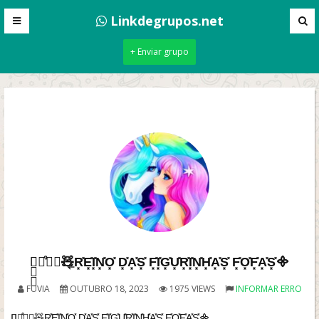
Linkdegrupos.net
+ Enviar grupo
❀⃪ֽ֪ꔷ᷒ᰰ⃟🧸⃬R͓̽E͓̽I͓̽N͓̽O͓̽ D͓̽A͓̽S͓̽ F͓̽I͓̽G͓̽U͓̽R͓̽I͓̽N͓̽H͓̽A͓̽S͓̽ F͓̽O͓̽F͓̽A͓̽S͓̽᯽
FUVIA
OUTUBRO 18, 2023
1975 VIEWS
INFORMAR ERRO
❀⃪ֽ֪ꔷ᷒ᰰ⃟🧸⃬R͓̽E͓̽I͓̽N͓̽O͓̽ D͓̽A͓̽S͓̽ F͓̽I͓̽G͓̽U͓̽R͓̽I͓̽N͓̽H͓̽A͓̽S͓̽ F͓̽O͓̽F͓̽A͓̽S͓̽᯽