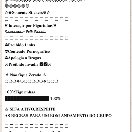
🟣🟡🟣🟡🟣🟡
✰♚𝐒𝐨𝐦𝐞𝐧𝐭𝐞 𝐒𝐭𝐢𝐜𝐤𝐞𝐫𝐬♚✰
❏ ❐ ❑ ❒ ❏ ❐ ❏ ❐ ❑ ❒ ❏ ❐ ❑
☛𝐈𝐧𝐭𝐞𝐫𝐚𝐠𝐢𝐫 𝐩𝐨𝐫 𝐅𝐢𝐠𝐮𝐫𝐢𝐧𝐡𝐚𝐬☚
S̶o̶m̶e̶n̶t̶e̶ +❺❺ B̶r̶a̶s̶i̶l̶
❏ ❐ ❑ ❒ ❏ ❐ ❏ ❐ ❑ ❒ ❏ ❐ ❑
⛔𝐏𝐫𝐨𝐢𝐛𝐢𝐝𝐨 𝐋𝐢𝐧𝐤𝐬;
⛔𝐂𝐨𝐧𝐭𝐞𝐮𝐝𝐨 𝐏𝐨𝐫𝐧𝐨𝐠𝐫𝐚𝐟𝐢𝐜𝐨;
⛔𝐀𝐩𝐨𝐥𝐨𝐠𝐢𝐚 𝐚 𝐃𝐫𝐨𝐠𝐚𝐬;
⚔️𝐏𝐫𝐨𝐢𝐛𝐢𝐝𝐨 𝐢𝐧𝐯𝐚𝐝𝐢𝐫 🅿︎🆅︎⚔️
📌 𝐍𝐚𝐨 𝐟𝐢𝐪𝐮𝐞 𝐙𝐞𝐫𝐚𝐝𝐨 ⚠️
❍❍❍❖❍❍❍❍❍❍❖❍❍❍
100%𝐅𝐢𝐠𝐮𝐫𝐢𝐧𝐡𝐚𝐬
███████████████ 100%
⚠ 𝐒𝐄𝐉𝐀 𝐀𝐓𝐈𝐕𝐎,𝐑𝐄𝐒𝐏𝐄𝐈𝐓𝐄
𝐀𝐒 𝐑𝐄𝐆𝐑𝐀𝐒 𝐏𝐀𝐑𝐀 𝐔𝐌 𝐁𝐎𝐌 𝐀𝐍𝐃𝐀𝐌𝐄𝐍𝐓𝐎 𝐃𝐎 𝐆𝐑𝐔𝐏𝐎.
❏ ❐ ❑ ❒ ❏ ❐ ❏ ❐ ❑ ❒ ❏ ❐ ❑