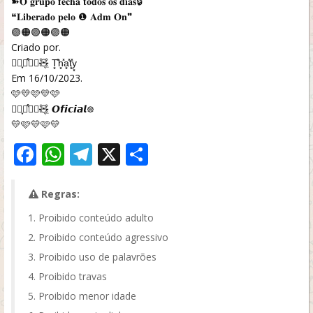
➽𝐎 𝐠𝐫𝐮𝐩𝐨 𝐟𝐞𝐜𝐡𝐚 𝐭𝐨𝐝𝐨𝐬 𝐨𝐬 𝐝𝐢𝐚𝐬🔒
❝𝐋𝐢𝐛𝐞𝐫𝐚𝐝𝐨 𝐩𝐞𝐥𝐨 ❶ 𝐀𝐝𝐦 𝐎𝐧❞
🟣🟠🟣🟠🟣🟠
Criado por.
❀⃪ֽ֪ꔷ᷒ᰰ⃟🧸⃬ T͓̽h͓̽a͓̽t͓̽y͓
Em 16/10/2023.
🩷💛🩷💛🩷
❀⃪ֽ֪ꔷ᷒ᰰ⃟🧸⃬ 𝙊𝙛𝙞𝙘𝙞𝙖𝙡᪥
💛🩷💛🩷💛
Facebook
WhatsApp
Telegram
X
Share
Regras:
Proibido conteúdo adulto
Proibido conteúdo agressivo
Proibido uso de palavrões
Proibido travas
Proibido menor idade