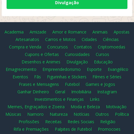
Divulgação
Academia
Amizade
Amor e Romance
Animais
Apostas
Artesanatos
Carros e Motos
Cidades
Ciências
Compra e Venda
Concursos
Contatos
Criptomoedas
Cupons e Ofertas
Curiosidades
Cursos
Desenhos e Animes
Divulgação
Educação
Emagrecimento
Empreendedorismo
Esporte
Evangélico
Eventos
Fãs
Figurinhas e Stickers
Filmes e Séries
Frases e Mensagens
Futebol
Games e Jogos
Ganhar Dinheiro
Geral
Imobiliária
Instagram
Investimentos e Finanças
Links
Memes, Engraçados e Zoeira
Moda e Beleza
Motivação
Músicas
Namoro
Natureza
Notícias
Outros
Política
Profissões
Receitas
Redes Sociais
Religião
Rifa e Premiações
Palpites de Futebol
Promocoes