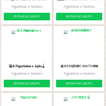
Figurinhas e Stickers
Figurinhas e Stickers
ENTRAR NO GRUPO
ENTRAR NO GRUPO
💻⃟📱𝐅𝐢𝐠𝐮𝐫𝐢𝐧𝐡𝐚𝐬 𝐞 𝐀𝐩𝐤𝐬🪀⁩⁩
🔥⃟ RΣMӨÇÃӨ DE INATIVӨƧ☠
Figurinhas e Stickers
Figurinhas e Stickers
ENTRAR NO GRUPO
ENTRAR NO GRUPO