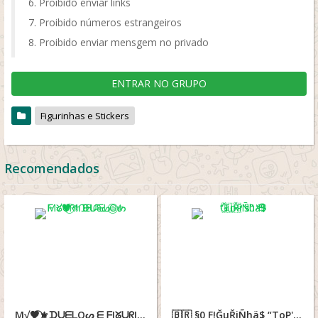
Proibido enviar links
Proibido números estrangeiros
Proibido enviar mensgem no privado
ENTRAR NO GRUPO
Figurinhas e Stickers
Recomendados
Μ√🖤⃝⚜ᗪᑌᗴᒪOᔕ ᗴ ᖴIᘜᑌᖇIᑎᕼᗩᔕ⎆⃝⚜
🇧🇷 §0 F!ĞuŘiÑhä$ “ToP's” 🫡