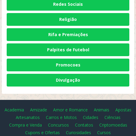
Redes Sociais
Religião
Rifa e Premiações
Palpites de Futebol
Promocoes
Divulgação
Academia
Amizade
Amor e Romance
Animais
Apostas
Artesanatos
Carros e Motos
Cidades
Ciências
Compra e Venda
Concursos
Contatos
Criptomoedas
Cupons e Ofertas
Curiosidades
Cursos