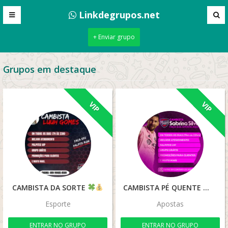
Linkdegrupos.net
+ Enviar grupo
Grupos em destaque
VIP
VIP
CAMBISTA DA SORTE
CAMBISTA PÉ QUENTE
Esporte
Apostas
ENTRAR NO GRUPO
ENTRAR NO GRUPO