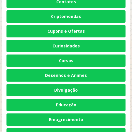
Contatos
Criptomoedas
Cupons e Ofertas
Curiosidades
Cursos
Desenhos e Animes
Divulgação
Educação
Emagrecimento