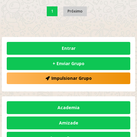
1
Próximo
Entrar
+ Enviar Grupo
Impulsionar Grupo
Academia
Amizade