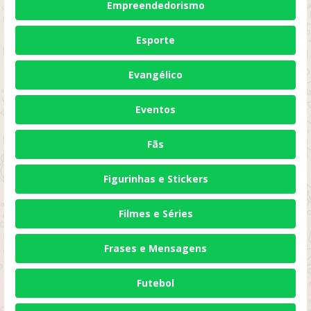
Empreendedorismo
Esporte
Evangélico
Eventos
Fãs
Figurinhas e Stickers
Filmes e Séries
Frases e Mensagens
Futebol