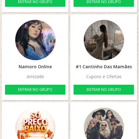
ENTRAR NO GRUPO
ENTRAR NO GRUPO
Namoro Online
#1 Cantinho Das Mamães
Amizade
Cupons e Ofertas
ENTRAR NO GRUPO
ENTRAR NO GRUPO