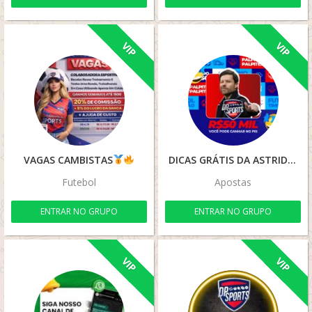
VIP
VIP
VAGAS CAMBISTAS
DICAS GRÁTIS DA ASTRID
Futebol
Apostas
ENTRAR NO GRUPO
ENTRAR NO GRUPO
VIP
VIP