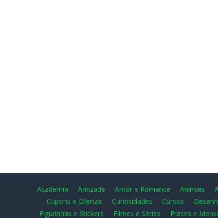
Academia
Amizade
Amor e Romance
Animais
Cupons e Ofertas
Curiosidades
Cursos
Desenh
Figurinhas e Stickers
Filmes e Séries
Frases e Mens