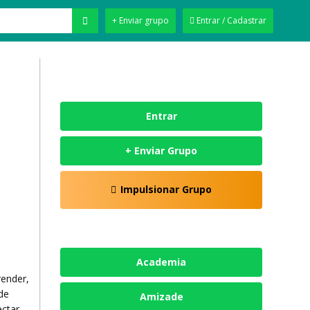
+ Enviar grupo
Entrar / Cadastrar
Entrar
+ Enviar Grupo
Impulsionar Grupo
Academia
render,
de
Amizade
ectar