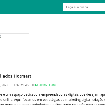
iliados Hotmart
, 2023
1269 VIEWS
INFORMAR ERRO
ste é um espaço dedicado a empreendedores digitais que desejam ap
 online. Aqui, focamos em estratégias de marketing digital, criação 
do ao mundo do empreendedorismo online. Junte-se a nós para se con