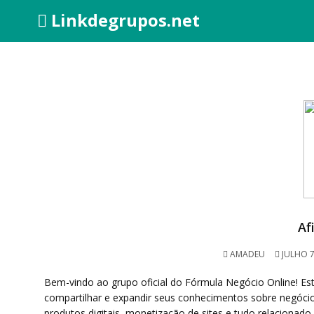
Linkdegrupos.net
Af
AMADEU
JULHO 7
Bem-vindo ao grupo oficial do Fórmula Negócio Online! E
compartilhar e expandir seus conhecimentos sobre negócios
produtos digitais, monetização de sites e tudo relaciona