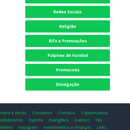
Redes Sociais
Religião
Rifa e Premiações
Palpites de Futebol
Promocoes
Divulgação
mpra e Venda
Concursos
Contatos
Criptomoedas
ndedorismo
Esporte
Evangélico
Eventos
Fãs
biliária
Instagram
Investimentos e Finanças
Links