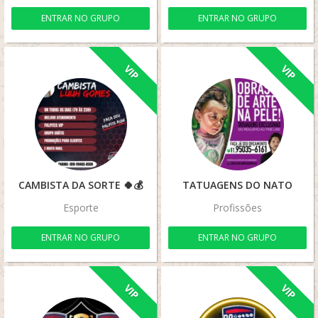
ENTRAR NO GRUPO
ENTRAR NO GRUPO
VIP
VIP
CAMBISTA DA SORTE 🍀💰
TATUAGENS DO NATO
Esporte
Profissões
ENTRAR NO GRUPO
ENTRAR NO GRUPO
VIP
VIP