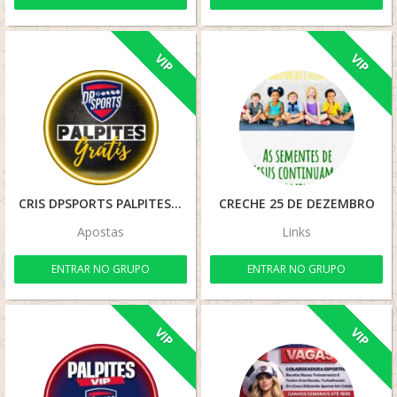
VIP
VIP
CRIS DPSPORTS PALPITES🔥🍀💰🚀
CRECHE 25 DE DEZEMBRO
Apostas
Links
ENTRAR NO GRUPO
ENTRAR NO GRUPO
VIP
VIP