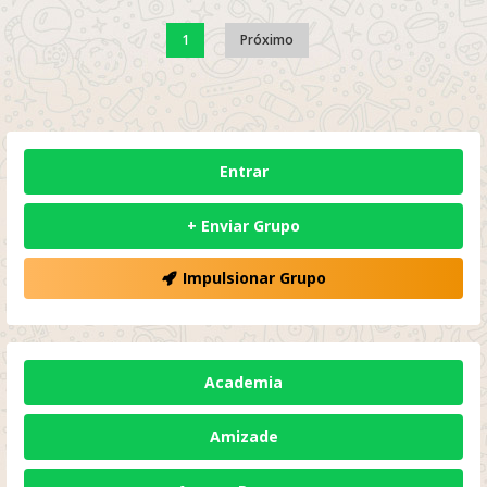
1
Próximo
Entrar
+ Enviar Grupo
Impulsionar Grupo
Academia
Amizade