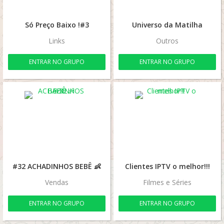
Só Preço Baixo !#3
​Universo da Matilha
Links
Outros
ENTRAR NO GRUPO
ENTRAR NO GRUPO
#32 ACHADINHOS BEBÊ 👶
Clientes IPTV o melhor!!!
Vendas
Filmes e Séries
ENTRAR NO GRUPO
ENTRAR NO GRUPO