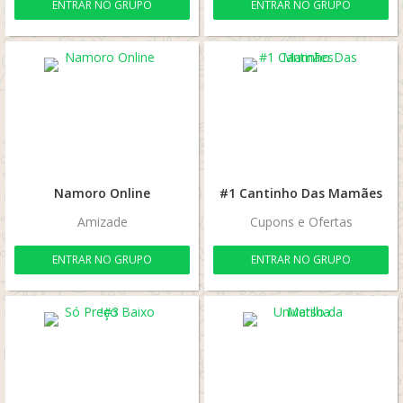
ENTRAR NO GRUPO
ENTRAR NO GRUPO
Namoro Online
#1 Cantinho Das Mamães
Amizade
Cupons e Ofertas
ENTRAR NO GRUPO
ENTRAR NO GRUPO