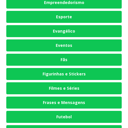
Empreendedorismo
Esporte
Evangélico
Eventos
Fãs
Figurinhas e Stickers
Filmes e Séries
Frases e Mensagens
Futebol