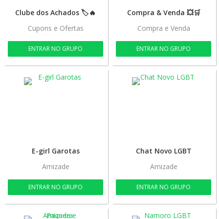
Clube dos Achados 🏷️🔥
Compra & Venda 💥🛒
Cupons e Ofertas
Compra e Venda
ENTRAR NO GRUPO
ENTRAR NO GRUPO
E-girl Garotas
Chat Novo LGBT
Amizade
Amizade
ENTRAR NO GRUPO
ENTRAR NO GRUPO