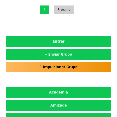
1
Próximo
Entrar
+ Enviar Grupo
Impulsionar Grupo
Academia
Amizade