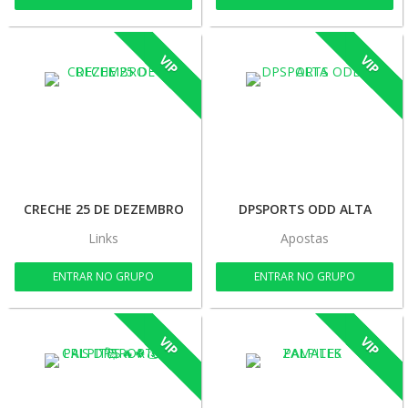
VIP
VIP
CRECHE 25 DE DEZEMBRO
DPSPORTS ODD ALTA
Links
Apostas
ENTRAR NO GRUPO
ENTRAR NO GRUPO
VIP
VIP