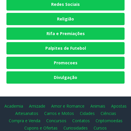
Redes Sociais
Religião
Rifa e Premiações
Palpites de Futebol
Promocoes
Divulgação
Academia
Amizade
Amor e Romance
Animais
Apostas
Artesanatos
Carros e Motos
Cidades
Ciências
Compra e Venda
Concursos
Contatos
Criptomoedas
Cupons e Ofertas
Curiosidades
Cursos