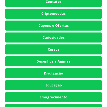
Contatos
Criptomoedas
Cupons e Ofertas
Curiosidades
Cursos
Desenhos e Animes
Divulgação
Educação
Emagrecimento