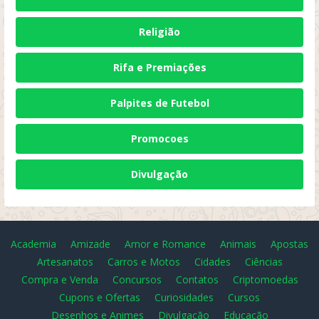
Religião
Rifa e Premiações
Palpites de Futebol
Promocoes
Divulgação
Academia
Amizade
Amor e Romance
Animais
Apostas
Artesanatos
Carros e Motos
Cidades
Ciências
Compra e Venda
Concursos
Contatos
Criptomoedas
Cupons e Ofertas
Curiosidades
Cursos
Desenhos e Animes
Divulgação
Educação