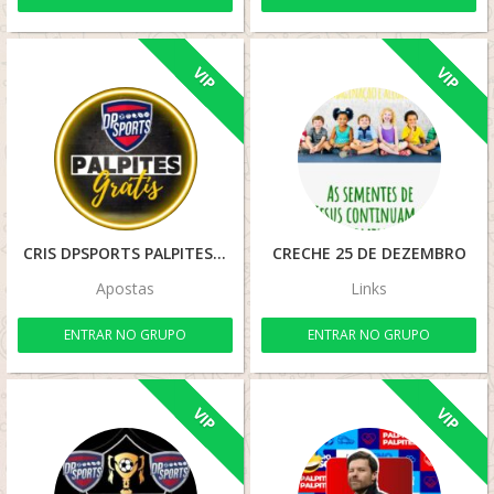
VIP
VIP
CRIS DPSPORTS PALPITES
CRECHE 25 DE DEZEMBRO
Apostas
Links
ENTRAR NO GRUPO
ENTRAR NO GRUPO
VIP
VIP