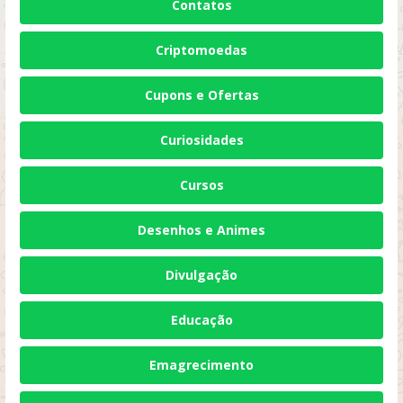
Contatos
Criptomoedas
Cupons e Ofertas
Curiosidades
Cursos
Desenhos e Animes
Divulgação
Educação
Emagrecimento