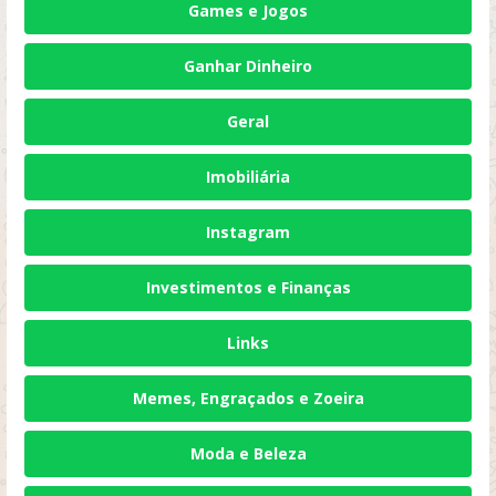
Games e Jogos
Ganhar Dinheiro
Geral
Imobiliária
Instagram
Investimentos e Finanças
Links
Memes, Engraçados e Zoeira
Moda e Beleza