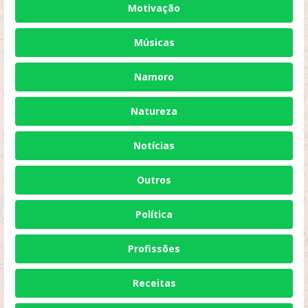
Motivação
Músicas
Namoro
Natureza
Notícias
Outros
Política
Profissões
Receitas