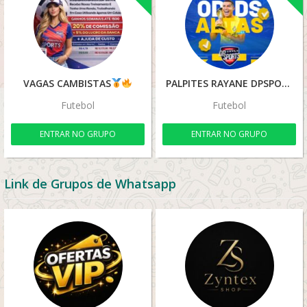
VAGAS CAMBISTAS
PALPITES RAYANE DPSPORTS
Futebol
Futebol
ENTRAR NO GRUPO
ENTRAR NO GRUPO
Link de Grupos de Whatsapp