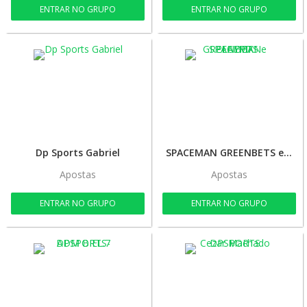
ENTRAR NO GRUPO
ENTRAR NO GRUPO
Dp Sports Gabriel
SPACEMAN GREENBETS e PLAYPIX
Apostas
Apostas
ENTRAR NO GRUPO
ENTRAR NO GRUPO