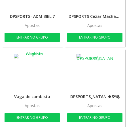
DPSPORTS- ADM BIEL.7
DPSPORTS Cezar Machado ✅
Apostas
Apostas
ENTRAR NO GRUPO
ENTRAR NO GRUPO
Vaga de cambista
DPSPORTS_NATAN 🍀💸🚀
Apostas
Apostas
ENTRAR NO GRUPO
ENTRAR NO GRUPO