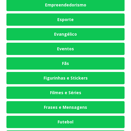
Empreendedorismo
Esporte
Evangélico
Eventos
Fãs
Figurinhas e Stickers
Filmes e Séries
Frases e Mensagens
Futebol