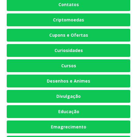
Contatos
Criptomoedas
Cupons e Ofertas
Curiosidades
Cursos
Desenhos e Animes
Divulgação
Educação
Emagrecimento