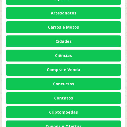
Artesanatos
Carros e Motos
Cidades
Ciências
Compra e Venda
Concursos
Contatos
Criptomoedas
Cupons e Ofertas