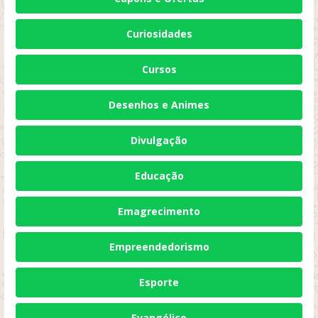
Curiosidades
Cursos
Desenhos e Animes
Divulgação
Educação
Emagrecimento
Empreendedorismo
Esporte
Evangélico