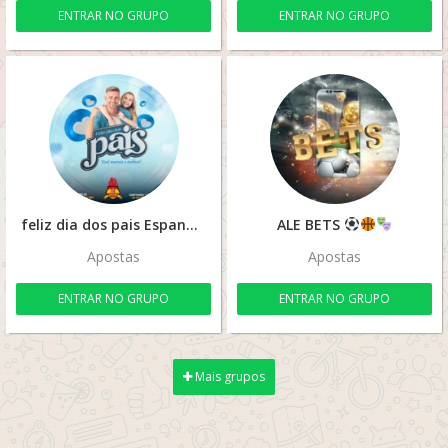
ENTRAR NO GRUPO
ENTRAR NO GRUPO
feliz dia dos pais Espanha bet agradece
ALE BETS
Apostas
Apostas
ENTRAR NO GRUPO
ENTRAR NO GRUPO
Mais grupos