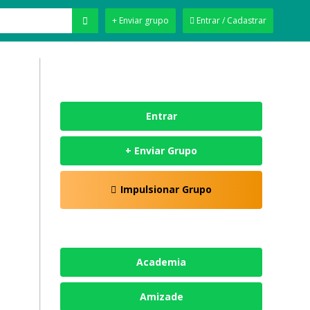
+ Enviar grupo
Entrar / Cadastrar
Entrar
+ Enviar Grupo
Impulsionar Grupo
Academia
Amizade