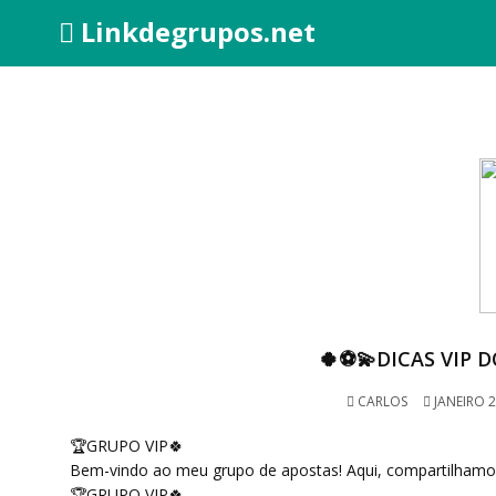
Linkdegrupos.net
🍀⚽️💫DICAS VIP 
CARLOS
JANEIRO 2
🏆GRUPO VIP🍀
Bem-vindo ao meu grupo de apostas! Aqui, compartilhamos a
🏆GRUPO VIP🍀