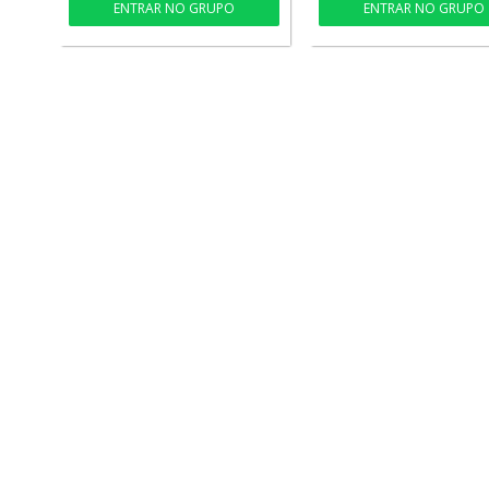
ENTRAR NO GRUPO
ENTRAR NO GRUPO