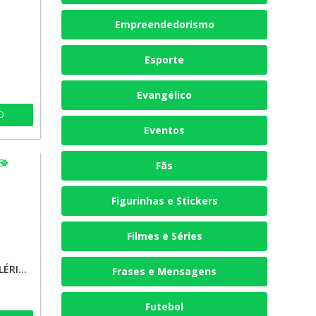
Empreendedorismo
Esporte
Evangélico
O
Eventos
Fãs
Figurinhas e Stickers
Filmes e Séries
DICAS GRÁTIS DA VALÉRIA 🔥🍀💰🚀
Frases e Mensagens
Futebol