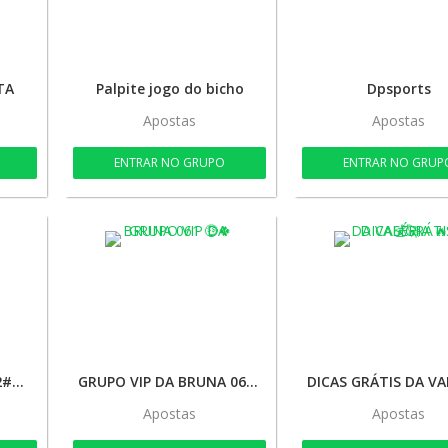
TA
Palpite jogo do bicho
Dpsports
Apostas
Apostas
ENTRAR NO GRUPO
ENTRAR NO GRUP
DICAS DO DIEGO🏆#02#🍀PROSPORT.BET
GRUPO VIP DA BRUNA 061 🤑🍀
Apostas
Apostas