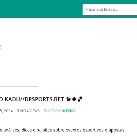
DO KADU//DPSPORTS.BET 💫🍀🏀
5, 2024
2034 VIEWS
INFORMAR ERRO
nálises, dicas e palpites sobre eventos esportivos e apostas.