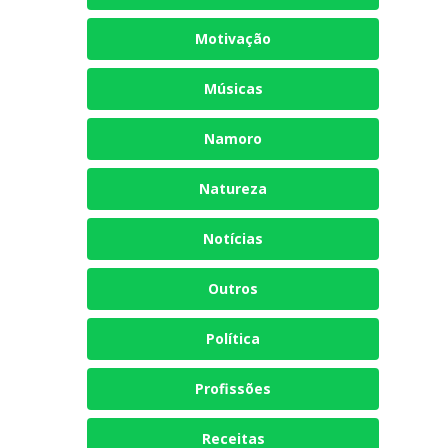
Motivação
Músicas
Namoro
Natureza
Notícias
Outros
Política
Profissões
Receitas