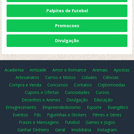
Palpites de Futebol
Promocoes
Divulgação
Academia
Amizade
Amor e Romance
Animais
Apostas
Artesanatos
Carros e Motos
Cidades
Ciências
Compra e Venda
Concursos
Contatos
Criptomoedas
Cupons e Ofertas
Curiosidades
Cursos
Desenhos e Animes
Divulgação
Educação
Emagrecimento
Empreendedorismo
Esporte
Evangélico
Eventos
Fãs
Figurinhas e Stickers
Filmes e Séries
Frases e Mensagens
Futebol
Games e Jogos
Ganhar Dinheiro
Geral
Imobiliária
Instagram