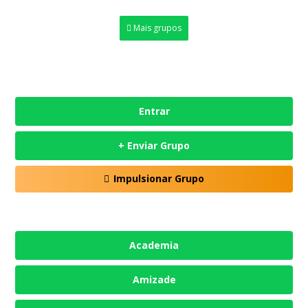
Mais grupos
Entrar
+ Enviar Grupo
Impulsionar Grupo
Academia
Amizade