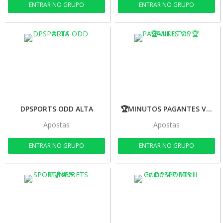
ENTRAR NO GRUPO
ENTRAR NO GRUPO
DPSPORTS ODD ALTA
🏆MINUTOS PAGANTES VIP🏆
Apostas
Apostas
ENTRAR NO GRUPO
ENTRAR NO GRUPO