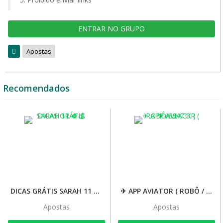
ENTRAR NO GRUPO
Apostas
Recomendados
DICAS GRÁTIS SARAH 11 🍀💰
✈ APP AVIATOR ( ROBÔ / HACK ) #32
Apostas
Apostas