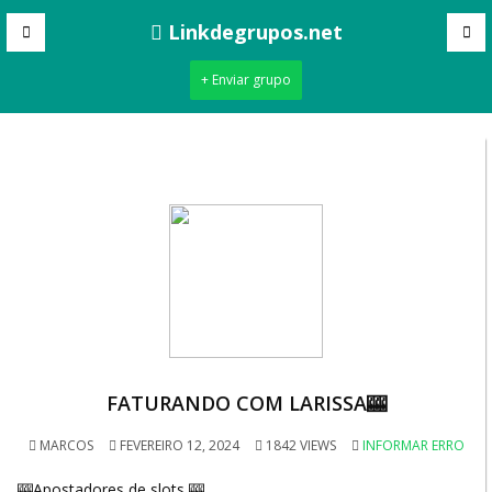
Linkdegrupos.net
+ Enviar grupo
FATURANDO COM LARISSA🎰
MARCOS
FEVEREIRO 12, 2024
1842 VIEWS
INFORMAR ERRO
🎰Apostadores de slots 🎰