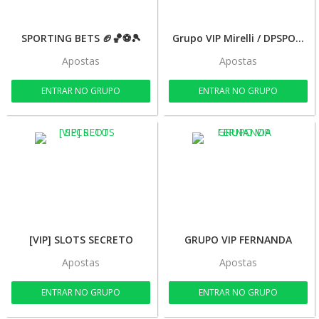
SPORTING BETS 🏈🏀⚽🎾
Grupo VIP Mirelli / DPSPORTS
Apostas
Apostas
ENTRAR NO GRUPO
ENTRAR NO GRUPO
[VIP] SLOTS SECRETO
GRUPO VIP FERNANDA
Apostas
Apostas
ENTRAR NO GRUPO
ENTRAR NO GRUPO