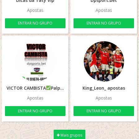
Dicas da Taty Vip
Dpsport.bet
Apostas
Apostas
ENTRAR NO GRUPO
ENTRAR NO GRUPO
VICTOR CAMBISTA
Palpites
King_Leon_ apostas
Apostas
Apostas
ENTRAR NO GRUPO
ENTRAR NO GRUPO
Mais grupos