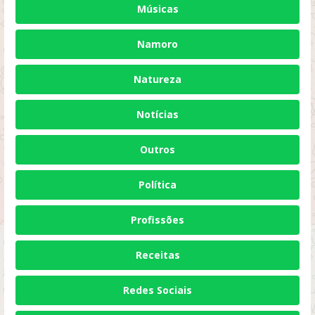
Músicas
Namoro
Natureza
Notícias
Outros
Política
Profissões
Receitas
Redes Sociais