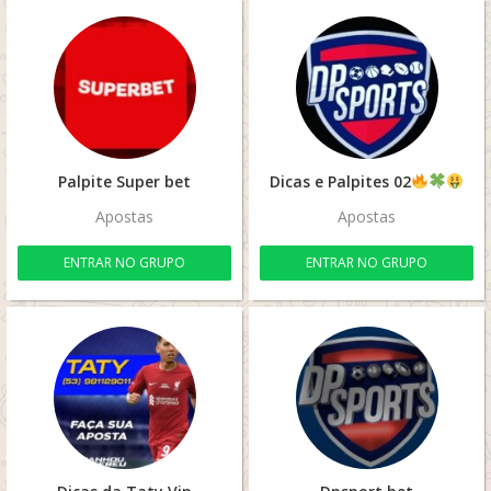
Palpite Super bet
Dicas e Palpites 02
Apostas
Apostas
ENTRAR NO GRUPO
ENTRAR NO GRUPO