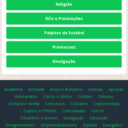
Religião
Rifa e Premiações
Palpites de Futebol
Promocoes
Divulgação
Academia
Amizade
Amor e Romance
Animais
Apostas
Artesanatos
Carros e Motos
Cidades
Ciências
Compra e Venda
Concursos
Contatos
Criptomoedas
Cupons e Ofertas
Curiosidades
Cursos
Desenhos e Animes
Divulgação
Educação
Emagrecimento
Empreendedorismo
Esporte
Evangélico