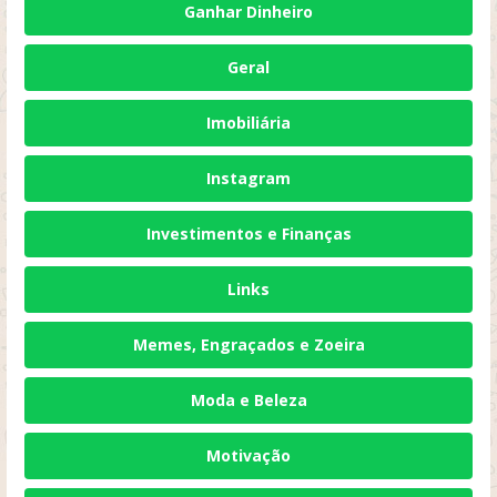
Ganhar Dinheiro
Geral
Imobiliária
Instagram
Investimentos e Finanças
Links
Memes, Engraçados e Zoeira
Moda e Beleza
Motivação