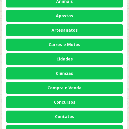
Animais
Apostas
Artesanatos
Carros e Motos
Cidades
Ciências
Compra e Venda
Concursos
Contatos