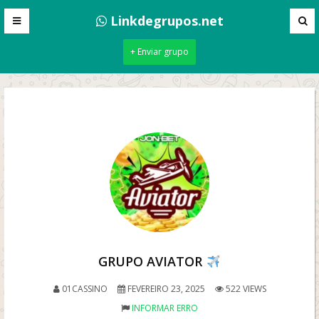
Linkdegrupos.net
+ Enviar grupo
GRUPO AVIATOR
01CASSINO
FEVEREIRO 23, 2025
522 VIEWS
INFORMAR ERRO