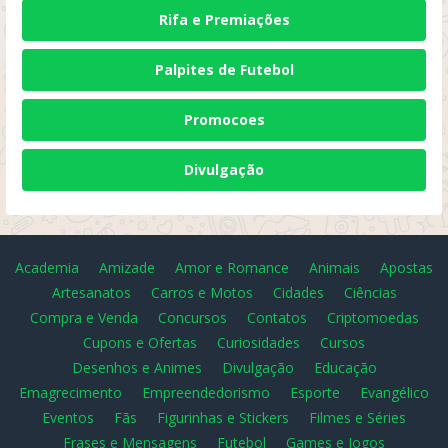
Rifa e Premiações
Palpites de Futebol
Promocoes
Divulgação
Academia
Amizade
Amor e Romance
Animais
Apostas
Artesanatos
Carros e Motos
Cidades
Ciências
Compra e Venda
Concursos
Contatos
Criptomoedas
Cupons e Ofertas
Curiosidades
Cursos
Desenhos e Animes
Divulgação
Educação
Emagrecimento
Empreendedorismo
Esporte
Evangélico
Eventos
Fãs
Figurinhas e Stickers
Filmes e Séries
Frases e Mensagens
Futebol
Games e Jogos