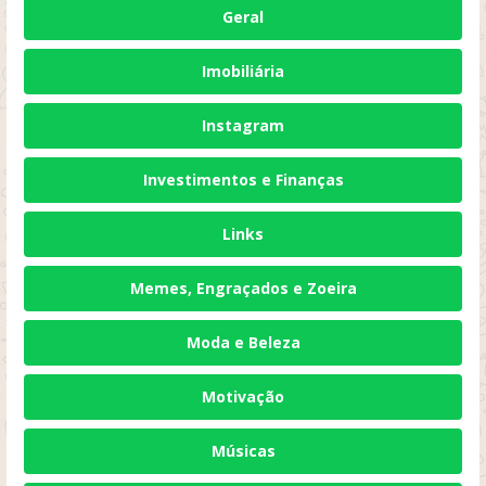
Geral
Imobiliária
Instagram
Investimentos e Finanças
Links
Memes, Engraçados e Zoeira
Moda e Beleza
Motivação
Músicas