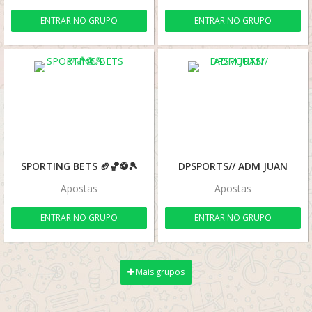
ENTRAR NO GRUPO
ENTRAR NO GRUPO
SPORTING BETS 🏈🏀⚽🎾
DPSPORTS// ADM JUAN
Apostas
Apostas
ENTRAR NO GRUPO
ENTRAR NO GRUPO
Mais grupos