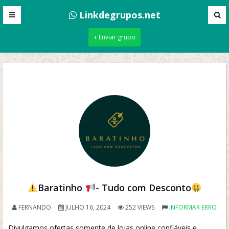
Linkdegrupos.net
+ Enviar grupo
Baratinho
- Tudo com Desconto
FERNANDO
JULHO 16, 2024
252 VIEWS
INFORMAR ERRO
Divulgamos ofertas somente de lojas online confiáveis e