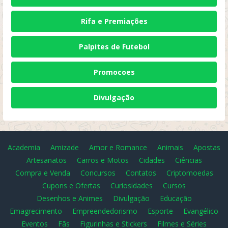
Rifa e Premiações
Palpites de Futebol
Promocoes
Divulgação
Academia
Amizade
Amor e Romance
Animais
Apostas
Artesanatos
Carros e Motos
Cidades
Ciências
Compra e Venda
Concursos
Contatos
Criptomoedas
Cupons e Ofertas
Curiosidades
Cursos
Desenhos e Animes
Divulgação
Educação
Emagrecimento
Empreendedorismo
Esporte
Evangélico
Eventos
Fãs
Figurinhas e Stickers
Filmes e Séries