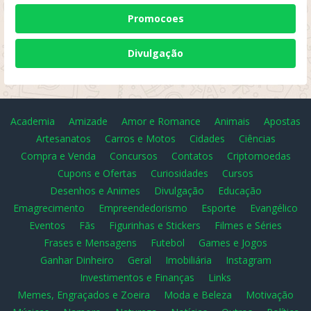
Promocoes
Divulgação
Academia
Amizade
Amor e Romance
Animais
Apostas
Artesanatos
Carros e Motos
Cidades
Ciências
Compra e Venda
Concursos
Contatos
Criptomoedas
Cupons e Ofertas
Curiosidades
Cursos
Desenhos e Animes
Divulgação
Educação
Emagrecimento
Empreendedorismo
Esporte
Evangélico
Eventos
Fãs
Figurinhas e Stickers
Filmes e Séries
Frases e Mensagens
Futebol
Games e Jogos
Ganhar Dinheiro
Geral
Imobiliária
Instagram
Investimentos e Finanças
Links
Memes, Engraçados e Zoeira
Moda e Beleza
Motivação