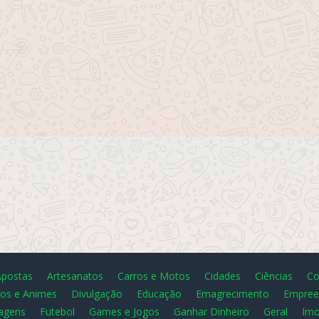
Apostas
Artesanatos
Carros e Motos
Cidades
Ciências
Co
os e Animes
Divulgação
Educação
Emagrecimento
Empree
agens
Futebol
Games e Jogos
Ganhar Dinheiro
Geral
Imo