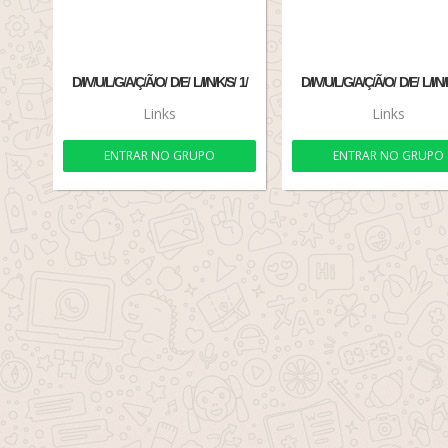
D̸I̸V̸U̸L̸G̸A̸Ç̸Ã̸O̸ D̸E̸ L̸I̸N̸K̸S̸ 1̸
D̸I̸V̸U̸L̸G̸A̸Ç̸Ã̸O̸ D̸E̸ L̸I̸N̸
Links
Links
ENTRAR NO GRUPO
ENTRAR NO GRUPO