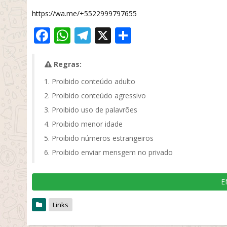
https://wa.me/+5522999797655
Facebook
WhatsApp
Telegram
X
Share
Regras:
Proibido conteúdo adulto
Proibido conteúdo agressivo
Proibido uso de palavrões
Proibido menor idade
Proibido números estrangeiros
Proibido enviar mensgem no privado
E
Links