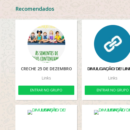
Recomendados
CRECHE 25 DE DEZEMBRO
D̸I̸V̸U̸L̸G̸A̸Ç̸Ã̸O̸ D̸E̸ L̸I̸N̸
Links
Links
ENTRAR NO GRUPO
ENTRAR NO GRUPO