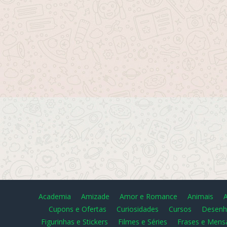
Academia
Amizade
Amor e Romance
Animais
Cupons e Ofertas
Curiosidades
Cursos
Desenh
Figurinhas e Stickers
Filmes e Séries
Frases e Mens