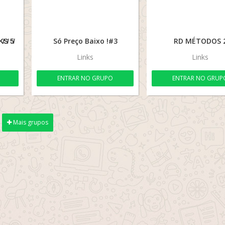
K̸S̸ 5̸
Só Preço Baixo !#3
RD MÉTODOS 
Links
Links
ENTRAR NO GRUPO
ENTRAR NO GRUP
Mais grupos