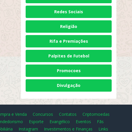
Redes Sociais
Religião
Rifa e Premiações
Palpites de Futebol
Promocoes
Divulgação
mpra e Venda
Concursos
Contatos
Criptomoedas
ndedorismo
Esporte
Evangélico
Eventos
Fãs
biliária
Instagram
Investimentos e Finanças
Links