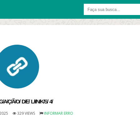
̸G̸A̸Ç̸Ã̸O̸ D̸E̸ L̸I̸N̸K̸S̸ 4̸
2025
329 VIEWS
INFORMAR ERRO