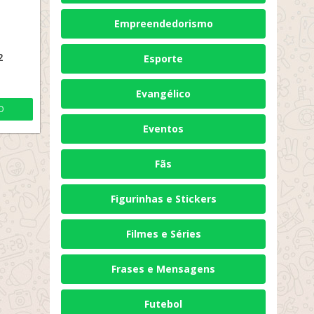
Empreendedorismo
2
Esporte
Evangélico
O
Eventos
Fãs
Figurinhas e Stickers
Filmes e Séries
Frases e Mensagens
Futebol