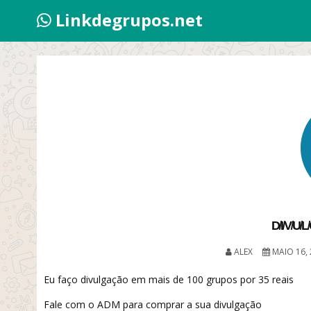
Linkdegrupos.net
D̸I̸V̸U̸L
ALEX
MAIO 16, 
Eu faço divulgação em mais de 100 grupos por 35 reais
Fale com o ADM para comprar a sua divulgação