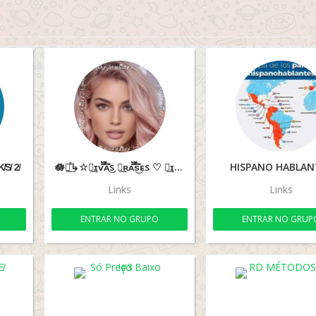
K̸S̸ 2̸
🪷ᰰ⵿᷒↳☆🅓︎͢ɪᴠ፝֟۬۬۫͞͡͝ᴀ͜s 🅕︎͢ʀᴀ፝֟۬۬۫͞͡͝s͜ᴇs ♡ 🅛︎͢ɪɴ፝֟۬۬۫͞͡͝ᴋ͜s🪷ᰰ⵿᷒↳☆
HISPANO HABLAN
Links
Links
ENTRAR NO GRUPO
ENTRAR NO GRUP