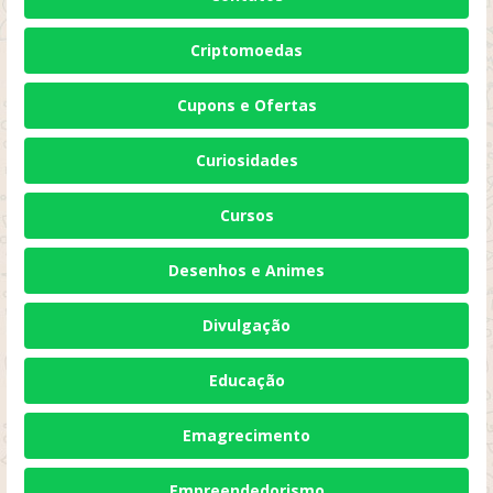
Criptomoedas
Cupons e Ofertas
Curiosidades
Cursos
Desenhos e Animes
Divulgação
Educação
Emagrecimento
Empreendedorismo