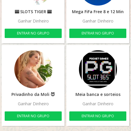
🎰 SLOTS TIGER 🎰
Mega FiFa Free 8 e 12 Min
Ganhar Dinheiro
Ganhar Dinheiro
ENTRAR NO GRUPO
ENTRAR NO GRUPO
Privadinho da Moli 😈
Meia banca e sorteios
Ganhar Dinheiro
Ganhar Dinheiro
ENTRAR NO GRUPO
ENTRAR NO GRUPO