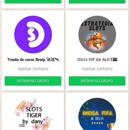
𝐕𝐞𝐧𝐝𝐚 𝐝𝐞 𝐜𝐮𝐫𝐬𝐨 𝐁𝐫𝐚𝐢𝐩 🚀🚀🛰️
Slots VIP da ALICE🎰
Ganhar Dinheiro
Ganhar Dinheiro
ENTRAR NO GRUPO
ENTRAR NO GRUPO