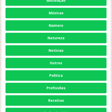
Motivação
Músicas
Namoro
Natureza
Notícias
Outros
Política
Profissões
Receitas