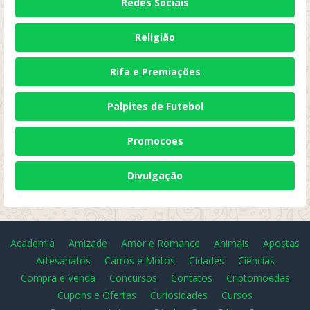
Redes Sociais
Religião
Rifa e Premiações
Palpites de Futebol
Promocoes
Divulgação
Academia
Amizade
Amor e Romance
Animais
Apostas
Artesanatos
Carros e Motos
Cidades
Ciências
Compra e Venda
Concursos
Contatos
Criptomoedas
Cupons e Ofertas
Curiosidades
Cursos