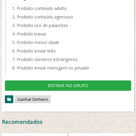
Proibido conteúdo adulto
Proibido conteúdo agressivo
Proibido uso de palavrões
Proibido travas
Proibido menor idade
Proibido enviar links
Proibido números estrangeiros
Proibido enviar mensgem no privado
ENTRAR NO GRUPO
Ganhar Dinheiro
Recomendados