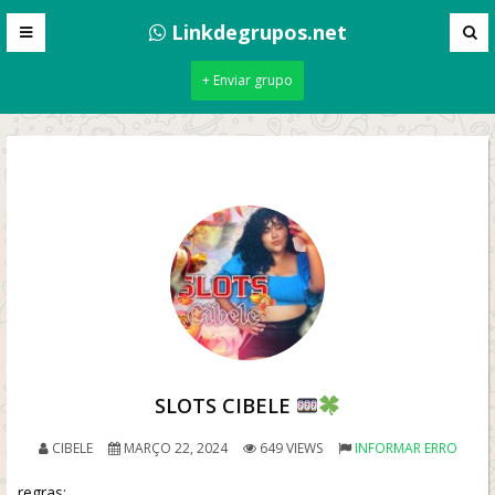
Linkdegrupos.net
+ Enviar grupo
SLOTS CIBELE
CIBELE
MARÇO 22, 2024
649 VIEWS
INFORMAR ERRO
regras: