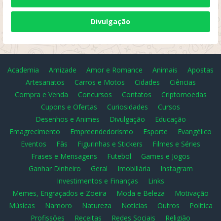
Divulgação
Academia
Amizade
Amor e Romance
Animais
Apostas
Artesanatos
Carros e Motos
Cidades
Ciências
Compra e Venda
Concursos
Contatos
Criptomoedas
Cupons e Ofertas
Curiosidades
Cursos
Desenhos e Animes
Divulgação
Educação
Emagrecimento
Empreendedorismo
Esporte
Evangélico
Eventos
Fãs
Figurinhas e Stickers
Filmes e Séries
Frases e Mensagens
Futebol
Games e Jogos
Ganhar Dinheiro
Geral
Imobiliária
Instagram
Investimentos e Finanças
Links
Memes, Engraçados e Zoeira
Moda e Beleza
Motivação
Músicas
Namoro
Natureza
Notícias
Outros
Política
Profissões
Receitas
Redes Sociais
Religião