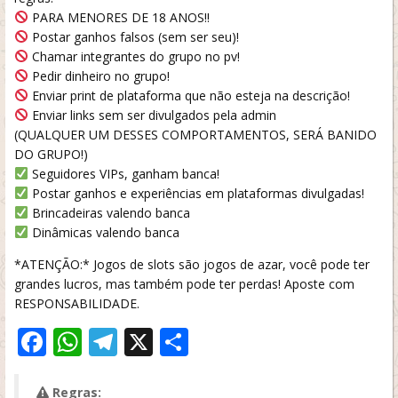
PARA MENORES DE 18 ANOS!!
Postar ganhos falsos (sem ser seu)!
Chamar integrantes do grupo no pv!
Pedir dinheiro no grupo!
Enviar print de plataforma que não esteja na descrição!
Enviar links sem ser divulgados pela admin
(QUALQUER UM DESSES COMPORTAMENTOS, SERÁ BANIDO
DO GRUPO!)
Seguidores VIPs, ganham banca!
Postar ganhos e experiências em plataformas divulgadas!
Brincadeiras valendo banca
Dinâmicas valendo banca
*ATENÇÃO:* Jogos de slots são jogos de azar, você pode ter
grandes lucros, mas também pode ter perdas! Aposte com
RESPONSABILIDADE.
Facebook
WhatsApp
Telegram
X
Share
Regras: