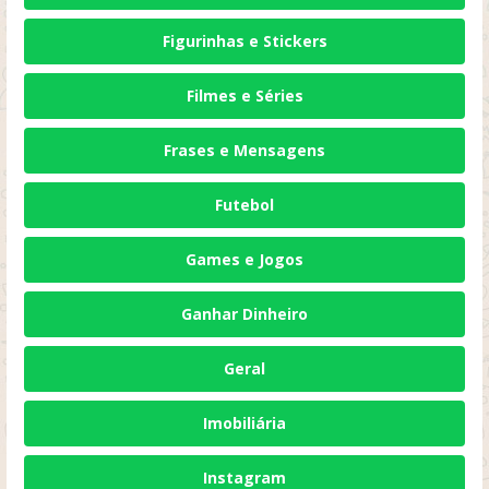
Figurinhas e Stickers
Filmes e Séries
Frases e Mensagens
Futebol
Games e Jogos
Ganhar Dinheiro
Geral
Imobiliária
Instagram