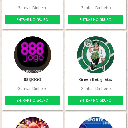
Ganhar Dinheiro
Ganhar Dinheiro
ENTRAR NO GRUPO
ENTRAR NO GRUPO
888JOGO
Green Bet grátis
Ganhar Dinheiro
Ganhar Dinheiro
ENTRAR NO GRUPO
ENTRAR NO GRUPO