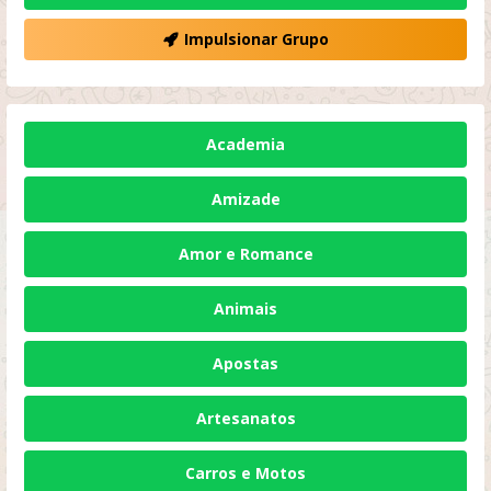
Impulsionar Grupo
Academia
Amizade
Amor e Romance
Animais
Apostas
Artesanatos
Carros e Motos