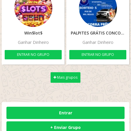
Win$lot$
PALPITES GRÁTIS CONCORRA PRÊMIOS.
Ganhar Dinheiro
Ganhar Dinheiro
ENTRAR NO GRUPO
ENTRAR NO GRUPO
Mais grupos
Entrar
+ Enviar Grupo