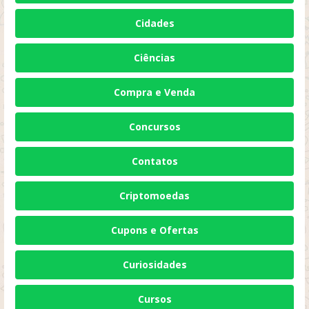
Cidades
Ciências
Compra e Venda
Concursos
Contatos
Criptomoedas
Cupons e Ofertas
Curiosidades
Cursos