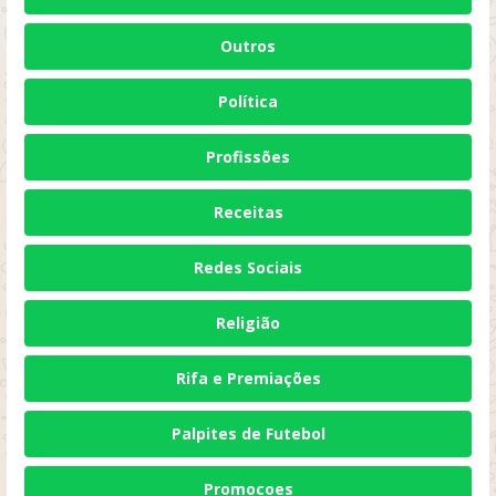
Outros
Política
Profissões
Receitas
Redes Sociais
Religião
Rifa e Premiações
Palpites de Futebol
Promocoes