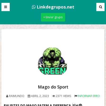
Linkdegrupos.net
+ Enviar grupo
Mago do Sport
RAIMUNDO
ABRIL 2, 2023
2371 VIEWS
INFORMAR ERRO
PALPITES DO MAGO FAZEM A DIFERENÇA 🥇📊🤑