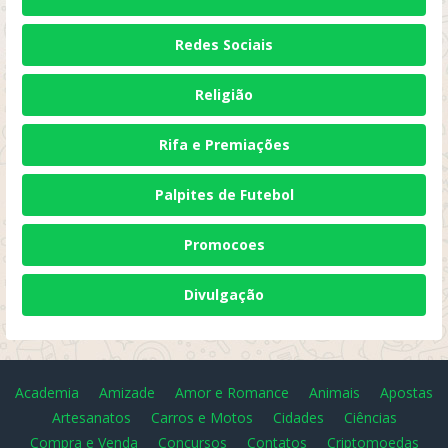
Redes Sociais
Religião
Rifa e Premiações
Palpites de Futebol
Promocoes
Divulgação
Academia
Amizade
Amor e Romance
Animais
Apostas
Artesanatos
Carros e Motos
Cidades
Ciências
Compra e Venda
Concursos
Contatos
Criptomoedas