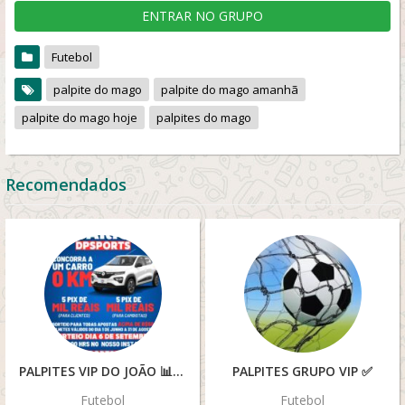
ENTRAR NO GRUPO
Futebol
palpite do mago
palpite do mago amanhã
palpite do mago hoje
palpites do mago
Recomendados
PALPITES VIP DO JOÃO 📊🤑🍀🚀
PALPITES GRUPO VIP ✅
Futebol
Futebol