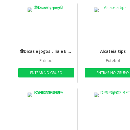
🤑Dicas e jogos Lilia e Elyane.🤑
Alcatéia tips
Futebol
Futebol
ENTRAR NO GRUPO
ENTRAR NO GRUPO