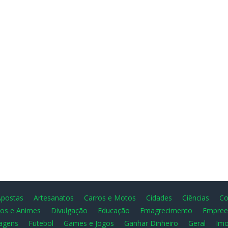
Apostas
Artesanatos
Carros e Motos
Cidades
Ciências
Co
os e Animes
Divulgação
Educação
Emagrecimento
Empree
agens
Futebol
Games e Jogos
Ganhar Dinheiro
Geral
Imo