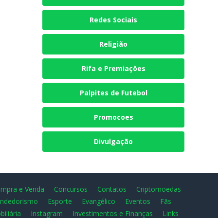
Redes Sociais
Religião
Rifa e Premiações
Palpites de Futebol
Promocoes
Divulgação
mpra e Venda
Concursos
Contatos
Criptomoedas
ndedorismo
Esporte
Evangélico
Eventos
Fãs
biliária
Instagram
Investimentos e Finanças
Links