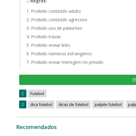
Regras:
Proibido conteúdo adulto
Proibido conteúdo agressivo
Proibido uso de palavrões
Proibido travas
Proibido enviar links
Proibido números estrangeiros
Proibido enviar mensgem no privado
E
Futebol
dica futebol
dicas de futebol
palpite futebol
palp
Recomendados