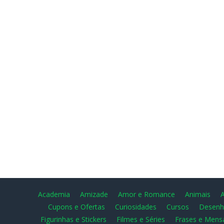
Academia
Amizade
Amor e Romance
Animais
Cupons e Ofertas
Curiosidades
Cursos
Desenh
Figurinhas e Stickers
Filmes e Séries
Frases e Mens