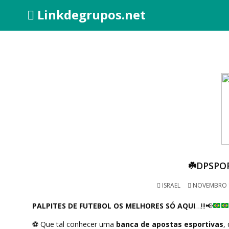
Linkdegrupos.net
☘️DPSPO
ISRAEL
NOVEMBRO 1
PALPITES DE FUTEBOL OS MELHORES SÓ AQUI
…!!!
📢
⚽
Que tal conhecer uma
banca de apostas esportivas
,