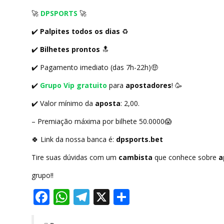
🚀
DPSPORTS
🚀
✔️
Palpites todos os dias
♻️
✔️
Bilhetes prontos
🔝
✔️
Pagamento imediato (das 7h-22h)
🤑
✔️
Grupo Vip gratuito
para
apostadores
!
🥳
✔️
Valor mínimo da
aposta
: 2,00.
– Premiação máxima por bilhete 50.0000
😱
🍀
Link da nossa banca é:
dpsports.bet
Tire suas dúvidas com um
cambista
que conhece sobre
a
grupo!!
Facebook
WhatsApp
Telegram
X
Share