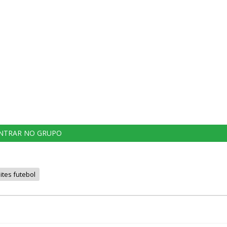
NTRAR NO GRUPO
ites futebol