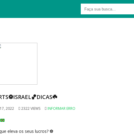
RTS⚽ISRAEL🏀DICAS☘️
7, 2022
2322 VIEWS
INFORMAR ERRO
 que eleva os seus lucros?
⚽