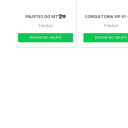
PALPITES DO MT🏆⚽️
Futebol
Futebol
ENTRAR NO GRUPO
ENTRAR NO GRUPO