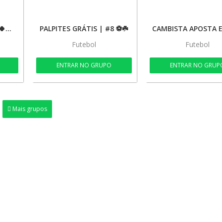
CONSULTORIA VIP 01 🍀💰🔥🚀
PALPITES GRÁTIS | #8 ⚽☘️
Futebol
Futebol
ENTRAR NO GRUPO
ENTRAR NO GRUP
Mais grupos