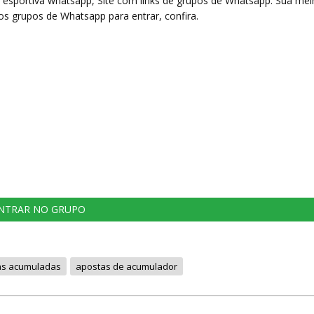
a esportiva whatsapp, Site com links de grupos de Whatsapp. Sua mel
s grupos de Whatsapp para entrar, confira.
NTRAR NO GRUPO
as acumuladas
apostas de acumulador