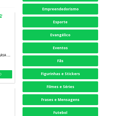
Empreendedorismo
Esporte
Evangélico
Eventos
DICAS GRÁTIS DA MARIA 🍀🏆
Fãs
Figurinhas e Stickers
O
Filmes e Séries
Frases e Mensagens
Futebol