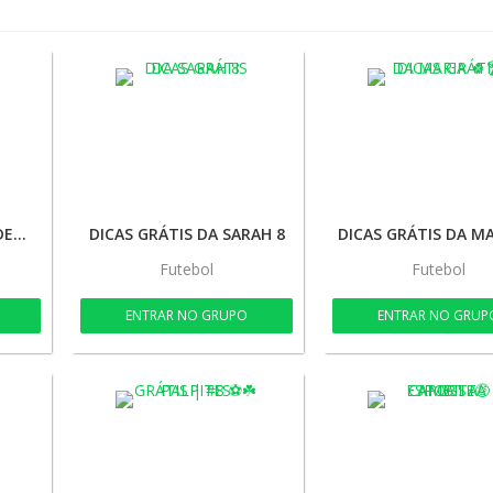
🛎️🛎️ || DICAS DO TRADER || 🛎️🛎️
DICAS GRÁTIS DA SARAH 8
Futebol
Futebol
ENTRAR NO GRUPO
ENTRAR NO GRUP