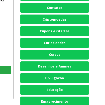
hor
Contatos
Criptomoedas
Cupons e Ofertas
Curiosidades
Cursos
Desenhos e Animes
Divulgação
Educação
Emagrecimento