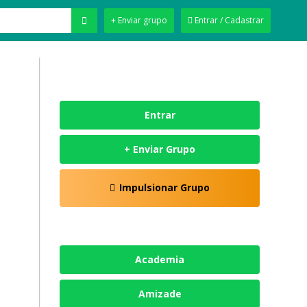
+ Enviar grupo
Entrar / Cadastrar
Entrar
+ Enviar Grupo
Impulsionar Grupo
Academia
Amizade