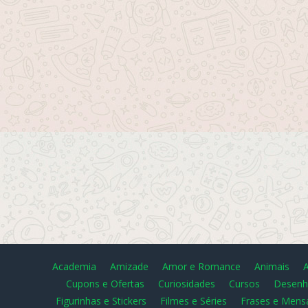
Academia
Amizade
Amor e Romance
Animais
Cupons e Ofertas
Curiosidades
Cursos
Desenh
Figurinhas e Stickers
Filmes e Séries
Frases e Mens