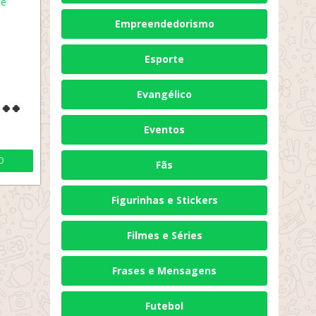
Empreendedorismo
Esporte
Evangélico
🍀🍀
Eventos
O
Fãs
Figurinhas e Stickers
Filmes e Séries
Frases e Mensagens
Futebol