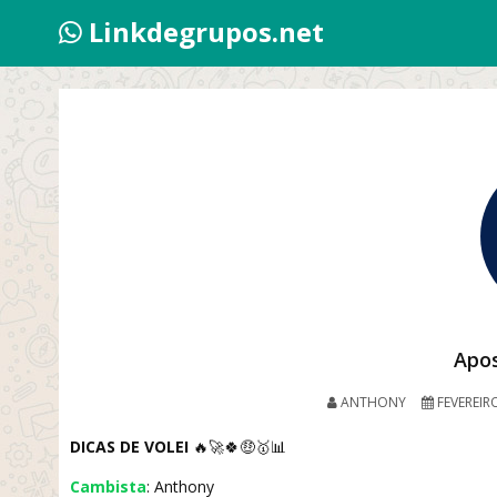
Linkdegrupos.net
Apos
ANTHONY
FEVEREIRO
DICAS DE VOLEI
🔥🚀🍀🤑🥇📊
Cambista
: Anthony