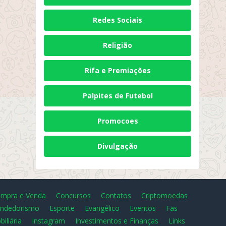
Redes Sociais
Religião
Rifa e Premiações
Palpites de Futebol
Promocoes
Divulgação
mpra e Venda
Concursos
Contatos
Criptomoedas
ndedorismo
Esporte
Evangélico
Eventos
Fãs
biliária
Instagram
Investimentos e Finanças
Links